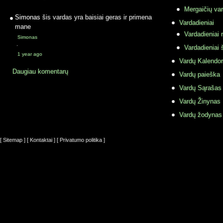
Mergaičių var
Simonas
šis vardas yra baisiai geras ir primena
Vardadieniai
mane
Vardadieniai r
Simonas
·
Vardadieniai 
1 year ago
Vardų Kalendor
Daugiau komentarų
Vardų paieška
Vardų Sąrašas
Vardų Žinynas
Vardų žodynas
[ Sitemap ]
[ Kontaktai ]
[ Privatumo politika ]