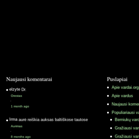
Naujausi komentarai
Puslapiai
Apie vardai.org
elzyte
Dr.
Apie vardus
Orestas
·
Naujausi komen
1 month ago
Populiariausi v
Irma
aurė reiškia auksas baltiškose tautose
Berniukų vard
Aurimas
Gražiausi va
·
Gražiausi va
8 months ago