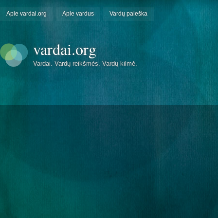
Apie vardai.org
Apie vardus
Vardų paieška
vardai.org
Vardai. Vardų reikšmės. Vardų kilmė.