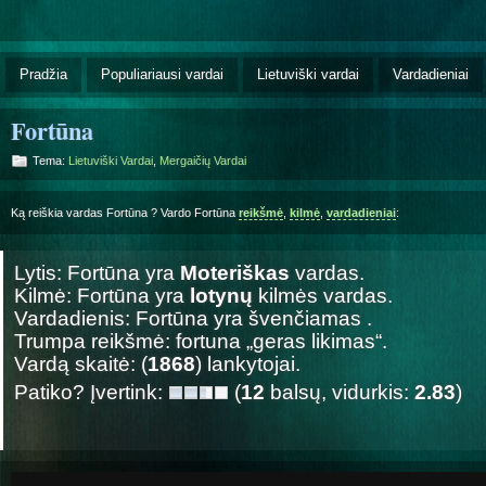
Pradžia
Populiariausi vardai
Lietuviški vardai
Vardadieniai
Fortūna
Tema:
Lietuviški Vardai
,
Mergaičių Vardai
Ką reiškia vardas Fortūna ? Vardo Fortūna
reikšmė
,
kilmė
,
vardadieniai
:
Lytis: Fortūna yra
Moteriškas
vardas.
Kilmė: Fortūna yra
lotynų
kilmės vardas.
Vardadienis: Fortūna yra švenčiamas
.
Trumpa reikšmė: fortuna „geras likimas“.
Vardą skaitė: (
1868
) lankytojai.
Patiko? Įvertink:
(
12
balsų, vidurkis:
2.83
)