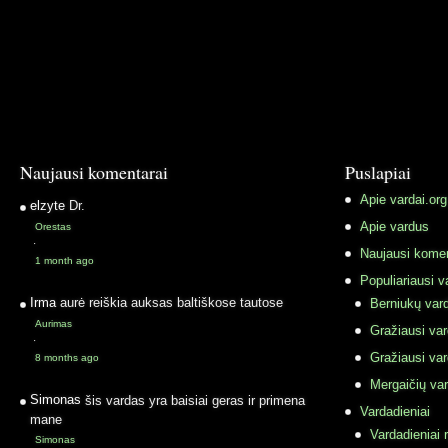
Naujausi komentarai
Puslapiai
Apie vardai.org
elzyte
Dr.
Apie vardus
Orestas
·
Naujausi komen
1 month ago
Populiariausi v
Irma
aurė reiškia auksas baltiškose tautose
Berniukų vard
Aurimas
Gražiausi va
·
Gražiausi va
8 months ago
Mergaičių var
Simonas
šis vardas yra baisiai geras ir primena
Vardadieniai
mane
Vardadieniai r
Simonas