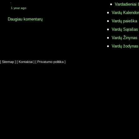
·
Vardadieniai 
1 year ago
Vardų Kalendor
Daugiau komentarų
Vardų paieška
Vardų Sąrašas
Vardų Žinynas
Vardų žodynas
[ Sitemap ]
[ Kontaktai ]
[ Privatumo politika ]