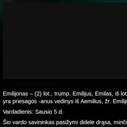
Emilijonas – (2) lot., trump. Emilijus, Emilas, iš lo
yra priesagos -anus vedinys iš Aemilius, žr. Emilij
Vardadienis: Sausio 5 d.
Šio vardo savininkas pasižymi didele drąsa, minč