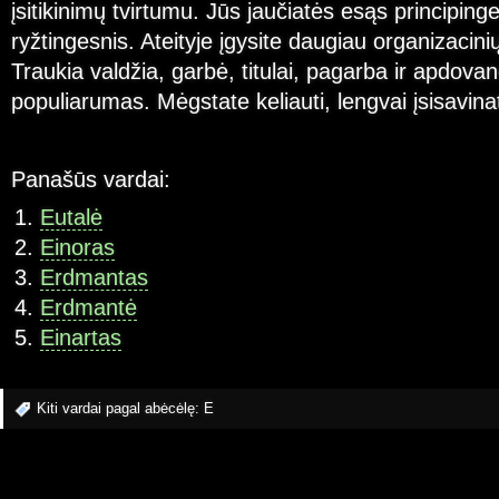
įsitikinimų tvirtumu. Jūs jaučiatės esąs principinge
ryžtingesnis. Ateityje įgysite daugiau organizacin
Traukia valdžia, garbė, titulai, pagarba ir apdovano
populiarumas. Mėgstate keliauti, lengvai įsisavina
Panašūs vardai:
Eutalė
Einoras
Erdmantas
Erdmantė
Einartas
Kiti vardai pagal abėcėlę:
E