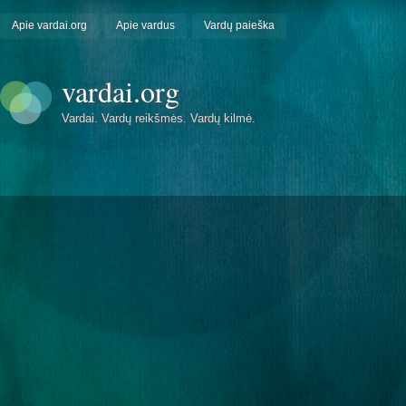
Apie vardai.org
Apie vardus
Vardų paieška
vardai.org
Vardai. Vardų reikšmės. Vardų kilmė.