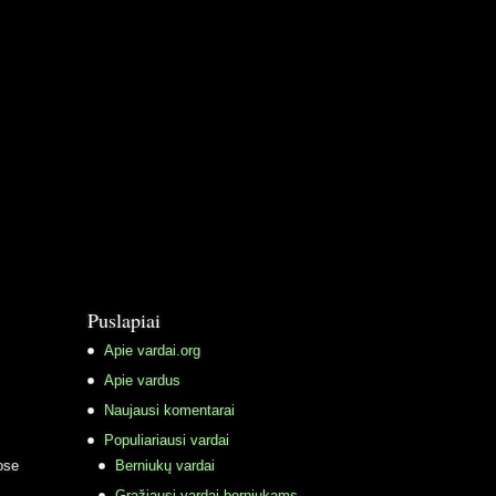
Puslapiai
Apie vardai.org
Apie vardus
Naujausi komentarai
Populiariausi vardai
ose
Berniukų vardai
Gražiausi vardai berniukams