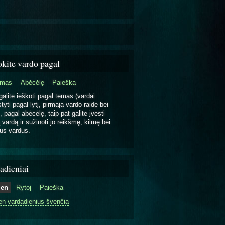
okite vardo pagal
emas
Abėcėlę
Paiešką
galite ieškoti pagal temas (vardai
tyti pagal lytį, pirmąją vardo raidę bei
, pagal abėcėlę, taip pat galite įvesti
 vardą ir sužinoti jo reikšmę, kilmę bei
us vardus.
adieniai
ien
Rytoj
Paieška
en vardadienius švenčia