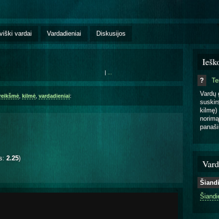
viški vardai
Vardadieniai
Diskusijos
Iešk
|
...
?
T
Vardų 
reikšmė
,
kilmė
,
vardadieniai
:
suskirs
kilmę) 
norimą
panaši
is:
2.25
)
Vard
Šiand
Šiandi