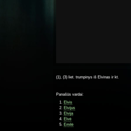
(1), (3) liet. trumpinys iš Elvinas ir kt.
Panašūs vardai:
Elvis
Elvijus
Elvija
Elvė
Emilė