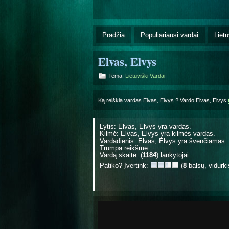
Pradžia
Populiariausi vardai
Lietu
Elvas, Elvys
Tema:
Lietuviški Vardai
Ką reiškia vardas Elvas, Elvys ? Vardo Elvas, Elvys
Lytis: Elvas, Elvys yra
vardas.
Kilmė: Elvas, Elvys yra
kilmės vardas.
Vardadienis: Elvas, Elvys yra švenčiamas
.
Trumpa reikšmė: .
Vardą skaitė: (
1184
) lankytojai.
Patiko? Įvertink:
(
8
balsų, vidurk