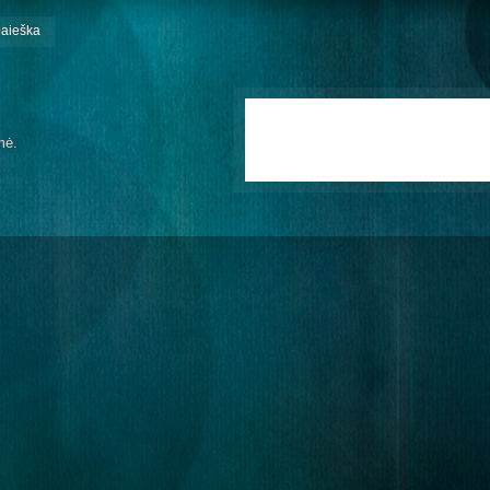
paieška
mė.