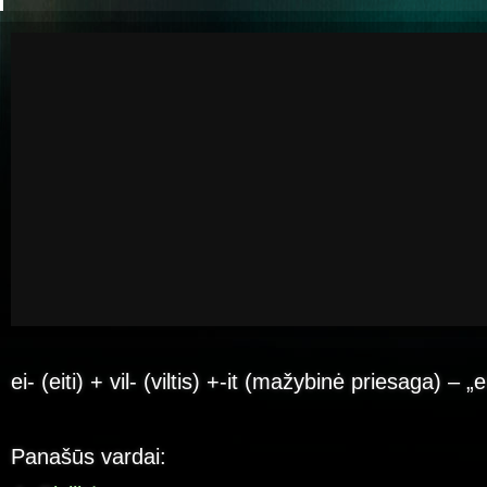
ei- (eiti) + vil- (viltis) +-it (mažybinė priesaga) – „e
Panašūs vardai: