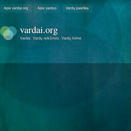
Apie vardai.org
Apie vardus
Vardų paieška
vardai.org
Vardai. Vardų reikšmės. Vardų kilmė.