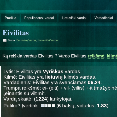
Pradžia
Populiariausi vardai
Lietuviški vardai
Vardadieniai
Eivilitas
Tema:
Berniukų Vardai
,
Lietuviški Vardai
Ką reiškia vardas Eivilitas ? Vardo Eivilitas
reikšmė
,
kilm
Lytis: Eivilitas yra
Vyriškas
vardas.
Kilmė: Eivilitas yra
lietuvių
kilmės vardas.
Vardadienis: Eivilitas yra švenčiamas
06.24
.
Trumpa reikšmė: ei- (eiti) + vil- (viltis) +-it (mažybi
„einantis su viltimi“.
Vardą skaitė: (
1224
) lankytojai.
Patiko? Įvertink:
(
6
balsų, vidurkis:
1.83
)