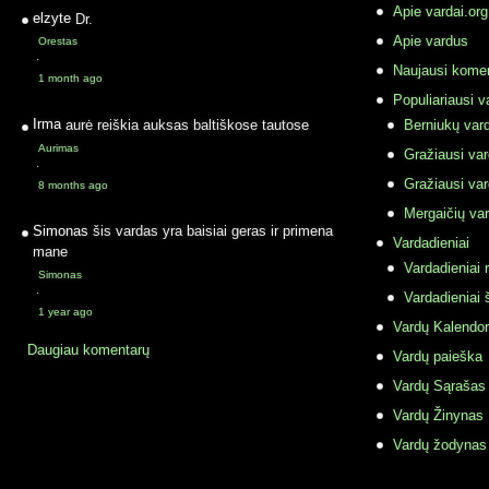
Apie vardai.org
elzyte
Dr.
Apie vardus
Orestas
·
Naujausi komen
1 month ago
Populiariausi v
Irma
aurė reiškia auksas baltiškose tautose
Berniukų vard
Aurimas
Gražiausi va
·
Gražiausi va
8 months ago
Mergaičių var
Simonas
šis vardas yra baisiai geras ir primena
Vardadieniai
mane
Vardadieniai r
Simonas
·
Vardadieniai 
1 year ago
Vardų Kalendor
Daugiau komentarų
Vardų paieška
Vardų Sąrašas
Vardų Žinynas
Vardų žodynas