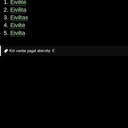
Eivilitė
Eivilita
Eiviltas
Eiviltė
Eivilta
Kiti vardai pagal abėcėlę:
E