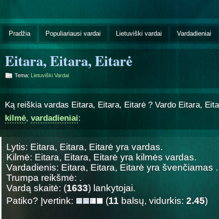
Pradžia
Populiariausi vardai
Lietuviški vardai
Vardadieniai
Eitara, Eitara, Eitarė
Tema:
Lietuviški Vardai
Ką reiškia vardas Eitara, Eitara, Eitarė ? Vardo Eitara, Eit
kilmė
,
vardadieniai
:
Lytis: Eitara, Eitara, Eitarė yra
vardas.
Kilmė: Eitara, Eitara, Eitarė yra
kilmės vardas.
Vardadienis: Eitara, Eitara, Eitarė yra švenčiamas
.
Trumpa reikšmė: .
Vardą skaitė: (
1633
) lankytojai.
Patiko? Įvertink:
(
11
balsų, vidurkis:
2.45
)