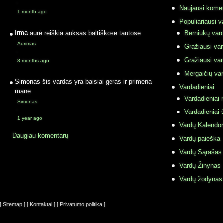
·
Naujausi komen
1 month ago
Populiariausi v
Irma
aurė reiškia auksas baltiškose tautose
Berniukų vard
Aurimas
Gražiausi va
·
Gražiausi va
8 months ago
Mergaičių var
Simonas
šis vardas yra baisiai geras ir primena
Vardadieniai
mane
Vardadieniai r
Simonas
·
Vardadieniai 
1 year ago
Vardų Kalendor
Daugiau komentarų
Vardų paieška
Vardų Sąrašas
Vardų Žinynas
Vardų žodynas
[ Sitemap ]
[ Kontaktai ]
[ Privatumo politika ]