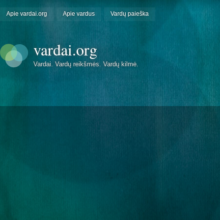
Apie vardai.org
Apie vardus
Vardų paieška
vardai.org
Vardai. Vardų reikšmės. Vardų kilmė.