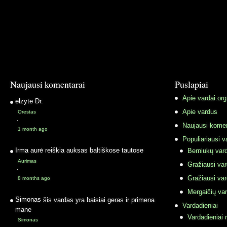
Naujausi komentarai
Puslapiai
Apie vardai.org
elzyte
Dr.
Apie vardus
Orestas
·
Naujausi komen
1 month ago
Populiariausi v
Irma
aurė reiškia auksas baltiškose tautose
Berniukų vard
Aurimas
Gražiausi va
·
Gražiausi va
8 months ago
Mergaičių var
Simonas
šis vardas yra baisiai geras ir primena
Vardadieniai
mane
Vardadieniai r
Simonas