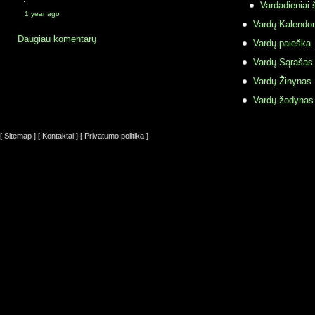
·
Vardadieniai 
1 year ago
Vardų Kalendor
Daugiau komentarų
Vardų paieška
Vardų Sąrašas
Vardų Žinynas
Vardų žodynas
[ Sitemap ]
[ Kontaktai ]
[ Privatumo politika ]