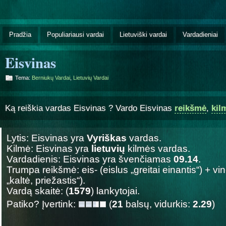
Pradžia
Populiariausi vardai
Lietuviški vardai
Vardadieniai
Eisvinas
Tema:
Berniukų Vardai
,
Lietuvių Vardai
Ką reiškia vardas Eisvinas ? Vardo Eisvinas
reikšmė
,
kil
Lytis: Eisvinas yra
Vyriškas
vardas.
Kilmė: Eisvinas yra
lietuvių
kilmės vardas.
Vardadienis: Eisvinas yra švenčiamas
09.14
.
Trumpa reikšmė: eis- (eislus „greitai einantis“) + vin
„kaltė, priežastis“).
Vardą skaitė: (
1579
) lankytojai.
Patiko? Įvertink:
(
21
balsų, vidurkis:
2.29
)