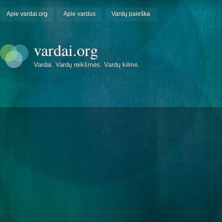
Apie vardai.org
Apie vardus
Vardų paieška
vardai.org
Vardai. Vardų reikšmės. Vardų kilmė.