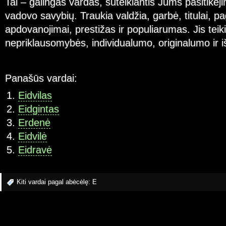
Tai – galingas vardas, suteikiantis Jums pasitikėji
vadovo savybių. Traukia valdžia, garbė, titulai, pa
apdovanojimai, prestižas ir populiarumas. Jis tei
nepriklausomybės, individualumo, originalumo ir 
Panašūs vardai:
Eidvilas
Eidgintas
Erdenė
Eidvilė
Eidravė
Kiti vardai pagal abėcėlę:
E