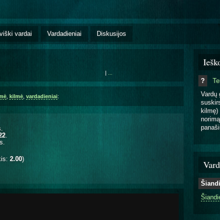
viški vardai
Vardadieniai
Diskusijos
Iešk
|
...
?
T
Vardų 
šmė
,
kilmė
,
vardadieniai
:
suskirs
kilmę) 
norimą
panaši
.
22
.
s.
kis:
2.00
)
Vard
Šiand
Šiandi