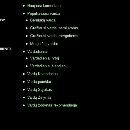
Naujausi komentarai
Populiariausi vardai
ose
Berniukų vardai
Gražiausi vardai berniukams
Gražiausi vardai mergaitėms
Mergaičių vardai
primena
Vardadieniai
Vardadieniai rytoj
Vardadieniai šiandien
Vardų Kalendorius
Vardų paieška
Vardų Sąrašas
Vardų Žinynas
Vardų žodynas rekomenduoja