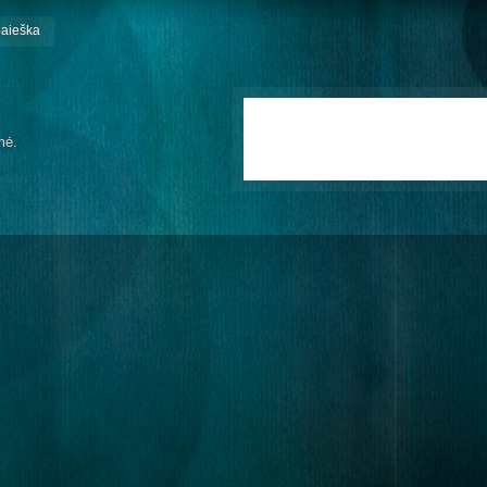
paieška
mė.