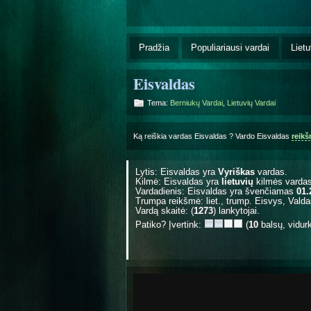
Pradžia
Populiariausi vardai
Lietu
Eisvaldas
Tema:
Berniukų Vardai
,
Lietuvių Vardai
Ką reiškia vardas Eisvaldas ? Vardo Eisvaldas
reik
Lytis: Eisvaldas yra
Vyriškas
vardas.
Kilmė: Eisvaldas yra
lietuvių
kilmės vardas
Vardadienis: Eisvaldas yra švenčiamas
01.
Trumpa reikšmė: liet., trump. Eisvys, Valda
Vardą skaitė: (
1273
) lankytojai.
Patiko? Įvertink:
(
10
balsų, vidur