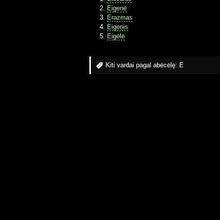
Eigenė
Erazmas
Eigenis
Eigėlė
Kiti vardai pagal abėcėlę:
E