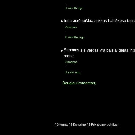
·
1 month ago
Irma
aurė reiškia auksas baltiškose taut
Aurimas
·
8 months ago
Simonas
šis vardas yra baisiai geras ir 
mane
Simonas
·
1 year ago
Daugiau komentarų
[ Sitemap ]
[ Kontaktai ]
[ Privatumo politika ]