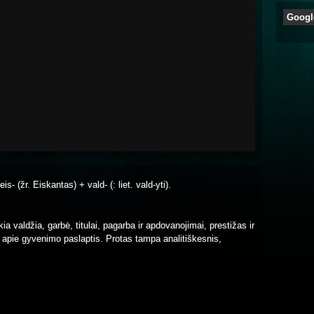
Googl
s- (žr. Eiskantas) + vald- (: liet. vald-yti).
ia valdžia, garbė, titulai, pagarba ir apdovanojimai, prestižas ir
ų apie gyvenimo paslaptis. Protas tampa analitiškesnis,