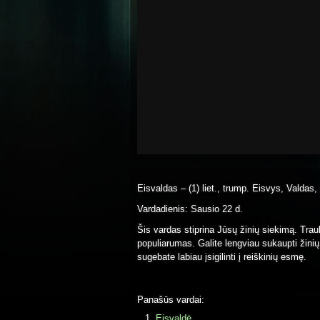
Eisvaldas – (1) liet., trump. Eisvys, Valdas, ei
Vardadienis: Sausio 22 d.
Šis vardas stiprina Jūsų žinių siekimą. Trauk
populiarumas. Galite lengviau sukaupti žini
sugebate labiau įsigilinti į reiškinių esmę.
Panašūs vardai:
Eisvaldė