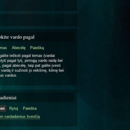
okite vardo pagal
emas
Abėcėlę
Paiešką
galite ieškoti pagal temas (vardai
tyti pagal lytį, pirmąją vardo raidę bei
, pagal abėcėlę, taip pat galite įvesti
 vardą ir sužinoti jo reikšmę, kilmę bei
us vardus.
adieniai
ien
Rytoj
Paieška
en vardadienius švenčia