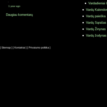
·
Vardadieniai 
1 year ago
Vardų Kalendor
Daugiau komentarų
Vardų paieška
Vardų Sąrašas
Vardų Žinynas
Vardų žodynas
[ Sitemap ]
[ Kontaktai ]
[ Privatumo politika ]