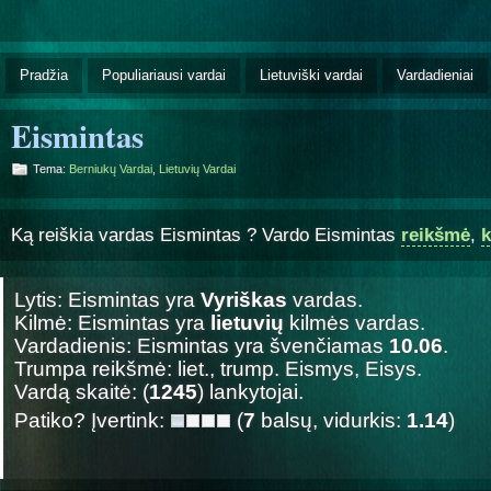
Pradžia
Populiariausi vardai
Lietuviški vardai
Vardadieniai
Eismintas
Tema:
Berniukų Vardai
,
Lietuvių Vardai
Ką reiškia vardas Eismintas ? Vardo Eismintas
reikšmė
,
k
Lytis: Eismintas yra
Vyriškas
vardas.
Kilmė: Eismintas yra
lietuvių
kilmės vardas.
Vardadienis: Eismintas yra švenčiamas
10.06
.
Trumpa reikšmė: liet., trump. Eismys, Eisys.
Vardą skaitė: (
1245
) lankytojai.
Patiko? Įvertink:
(
7
balsų, vidurkis:
1.14
)