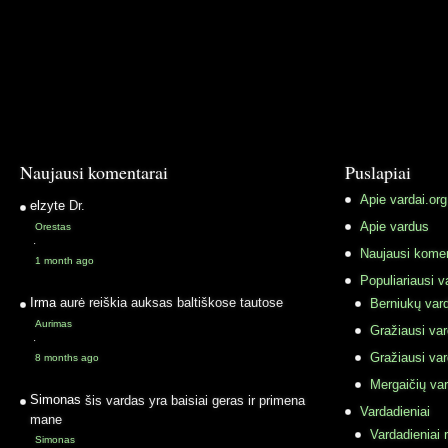
Naujausi komentarai
Puslapiai
Apie vardai.org
elzyte
Dr.
Apie vardus
Orestas
·
Naujausi komen
1 month ago
Populiariausi v
Irma
aurė reiškia auksas baltiškose tautose
Berniukų vard
Aurimas
Gražiausi va
·
Gražiausi va
8 months ago
Mergaičių var
Simonas
šis vardas yra baisiai geras ir primena
Vardadieniai
mane
Vardadieniai r
Simonas