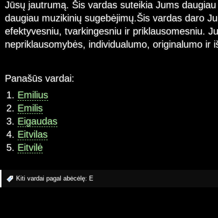
Jūsų jautrumą. Šis vardas suteikia Jums daugiau d
daugiau muzikinių sugebėjimų.Šis vardas daro Ju
efektyvesniu, tvarkingesniu ir priklausomesniu. Ju
nepriklausomybės, individualumo, originalumo ir 
Panašūs vardai:
Emilius
Emilis
Eigaudas
Eitvilas
Eitvilė
Kiti vardai pagal abėcėlę:
E