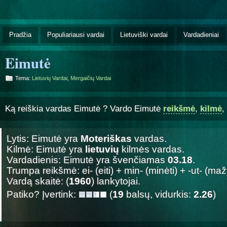
Pradžia
Populiariausi vardai
Lietuviški vardai
Vardadieniai
Eimutė
Tema:
Lietuvių Vardai
,
Mergaičių Vardai
Ką reiškia vardas Eimutė ? Vardo Eimutė
reikšmė
,
kilmė
,
Lytis: Eimutė yra
Moteriškas
vardas.
Kilmė: Eimutė yra
lietuvių
kilmės vardas.
Vardadienis: Eimutė yra švenčiamas
03.18
.
Trumpa reikšmė: ei- (eiti) + min- (minėti) + -ut- (ma
Vardą skaitė: (
1960
) lankytojai.
Patiko? Įvertink:
(
19
balsų, vidurkis:
2.26
)