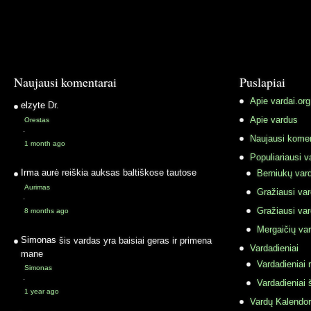
Naujausi komentarai
Puslapiai
Apie vardai.org
elzyte
Dr.
Apie vardus
Orestas
·
Naujausi komen
1 month ago
Populiariausi v
Irma
aurė reiškia auksas baltiškose tautose
Berniukų vard
Aurimas
Gražiausi va
·
Gražiausi va
8 months ago
Mergaičių var
Simonas
šis vardas yra baisiai geras ir primena
Vardadieniai
mane
Vardadieniai r
Simonas
·
Vardadieniai 
1 year ago
Vardų Kalendor