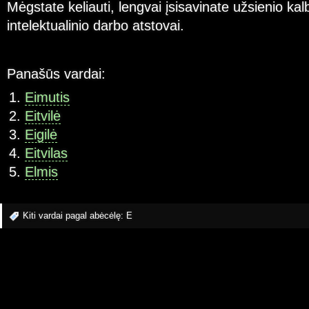
Mėgstate keliauti, lengvai įsisavinate užsienio ka
intelektualinio darbo atstovai.
Panašūs vardai:
Eimutis
Eitvilė
Eigilė
Eitvilas
Elmis
Kiti vardai pagal abėcėlę:
E