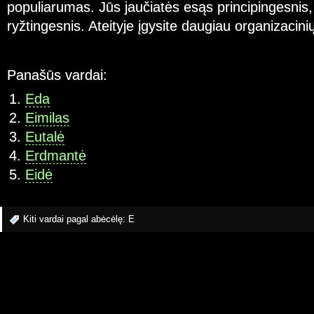
populiarumas. Jūs jaučiatės esąs principingesnis, 
ryžtingesnis. Ateityje įgysite daugiau organizacin
Panašūs vardai:
Eda
Eimilas
Eutalė
Erdmantė
Eidė
Kiti vardai pagal abėcėlę:
E