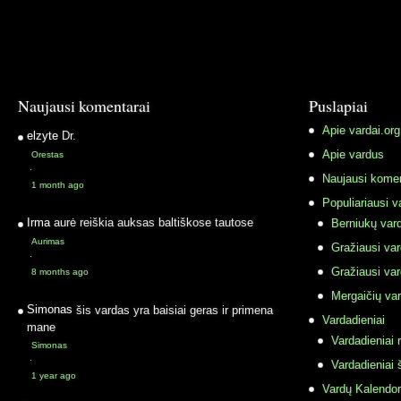
Naujausi komentarai
Puslapiai
Apie vardai.org
elzyte
Dr.
Apie vardus
Orestas
·
Naujausi komen
1 month ago
Populiariausi v
Irma
aurė reiškia auksas baltiškose tautose
Berniukų vard
Aurimas
Gražiausi va
·
Gražiausi va
8 months ago
Mergaičių var
Simonas
šis vardas yra baisiai geras ir primena
Vardadieniai
mane
Vardadieniai r
Simonas
·
Vardadieniai 
1 year ago
Vardų Kalendor