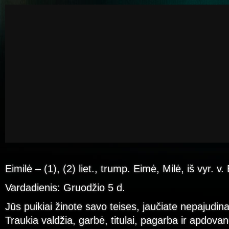
Eimilė – (1), (2) liet., trump. Eimė, Milė, iš vyr. v.
Vardadienis: Gruodžio 5 d.
Jūs puikiai žinote savo teises, jaučiate nepajudin
Traukia valdžia, garbė, titulai, pagarba ir apdovano