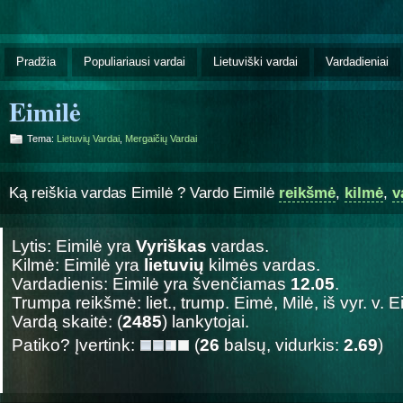
Pradžia
Populiariausi vardai
Lietuviški vardai
Vardadieniai
Eimilė
Tema:
Lietuvių Vardai
,
Mergaičių Vardai
Ką reiškia vardas Eimilė ? Vardo Eimilė
reikšmė
,
kilmė
,
v
Lytis: Eimilė yra
Vyriškas
vardas.
Kilmė: Eimilė yra
lietuvių
kilmės vardas.
Vardadienis: Eimilė yra švenčiamas
12.05
.
Trumpa reikšmė: liet., trump. Eimė, Milė, iš vyr. v. E
Vardą skaitė: (
2485
) lankytojai.
Patiko? Įvertink:
(
26
balsų, vidurkis:
2.69
)