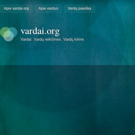
Apie vardai.org
Apie vardus
Vardų paieška
vardai.org
Vardai. Vardų reikšmės. Vardų kilmė.