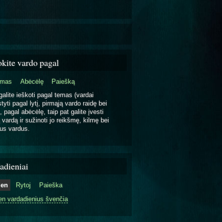
okite vardo pagal
emas
Abėcėlę
Paiešką
galite ieškoti pagal temas (vardai
tyti pagal lytį, pirmąją vardo raidę bei
, pagal abėcėlę, taip pat galite įvesti
 vardą ir sužinoti jo reikšmę, kilmę bei
us vardus.
adieniai
ien
Rytoj
Paieška
en vardadienius švenčia