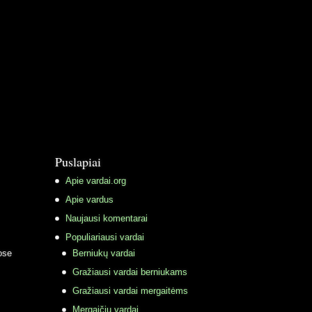
Puslapiai
Apie vardai.org
Apie vardus
Naujausi komentarai
Populiariausi vardai
ose
Berniukų vardai
Gražiausi vardai berniukams
Gražiausi vardai mergaitėms
Mergaičių vardai