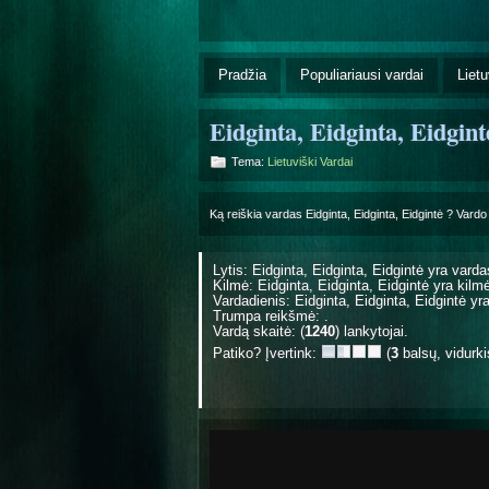
Pradžia
Populiariausi vardai
Lietu
Eidginta, Eidginta, Eidgint
Tema:
Lietuviški Vardai
Ką reiškia vardas Eidginta, Eidginta, Eidgintė ? Vardo 
Lytis: Eidginta, Eidginta, Eidgintė yra
varda
Kilmė: Eidginta, Eidginta, Eidgintė yra
kilm
Vardadienis: Eidginta, Eidginta, Eidgintė 
Trumpa reikšmė: .
Vardą skaitė: (
1240
) lankytojai.
Patiko? Įvertink:
(
3
balsų, vidurk