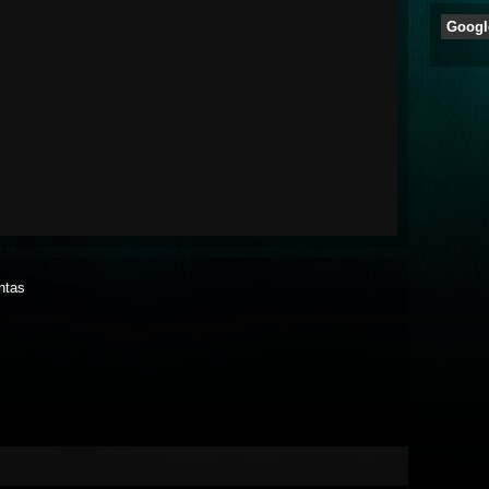
Googl
intas