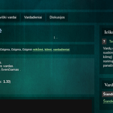
viški vardai
Vardadieniai
Diskusijos
ė
Iešk
|
...
?
T
Vardų 
Eidginta, Eidginta, Eidgintė
reikšmė
,
kilmė
,
vardadieniai
:
suskirs
kilmę) 
norimą
s.
panaši
ės vardas.
yra švenčiamas
.
is:
1.33
)
Vard
Šiand
Šiandi