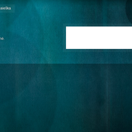
paieška
mė.