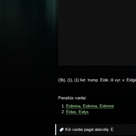
(3b), (1), (1) liet. trump. Eidė, iš vyr. v. Eidg
Panašūs vardai:
Eidmina, Eidmina, Eidminė
Eidas, Eidys
Kiti vardai pagal abėcėlę:
E