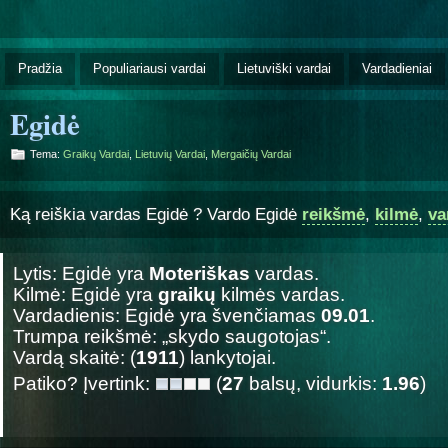
Pradžia
Populiariausi vardai
Lietuviški vardai
Vardadieniai
Egidė
Tema:
Graikų Vardai
,
Lietuvių Vardai
,
Mergaičių Vardai
Ką reiškia vardas Egidė ? Vardo Egidė
reikšmė
,
kilmė
,
va
Lytis: Egidė yra
Moteriškas
vardas.
Kilmė: Egidė yra
graikų
kilmės vardas.
Vardadienis: Egidė yra švenčiamas
09.01
.
Trumpa reikšmė: „skydo saugotojas“.
Vardą skaitė: (
1911
) lankytojai.
Patiko? Įvertink:
(
27
balsų, vidurkis:
1.96
)