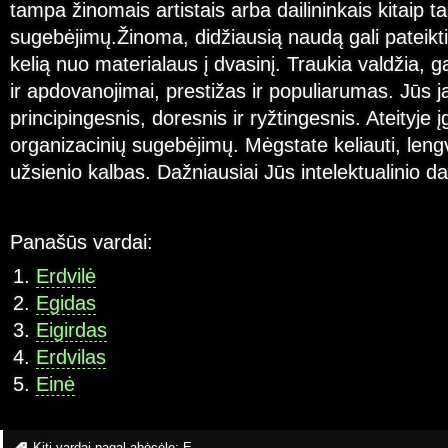
tampa žinomais artistais arba dailininkais kitaip t
sugebėjimų.Žinoma, didžiausią naudą gali pateikti
kelią nuo materialaus į dvasinį. Traukia valdžia, g
ir apdovanojimai, prestižas ir populiarumas. Jūs 
principingesnis, doresnis ir ryžtingesnis. Ateityje 
organizacinių sugebėjimų. Mėgstate keliauti, lengv
užsienio kalbas. Dažniausiai Jūs intelektualinio da
Panašūs vardai:
Erdvilė
Egidas
Eigirdas
Erdvilas
Einė
Kiti vardai pagal abėcėlę:
E