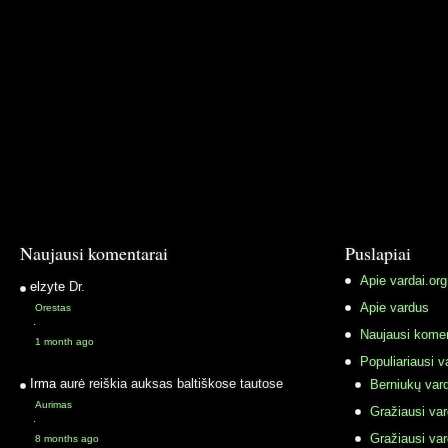
Naujausi komentarai
Puslapiai
Apie vardai.org
elzyte
Dr.
Apie vardus
Orestas
·
Naujausi komen
1 month ago
Populiariausi v
Irma
aurė reiškia auksas baltiškose tautose
Berniukų vard
Aurimas
Gražiausi va
·
Gražiausi va
8 months ago