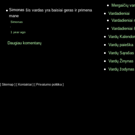
Mergaičių var
Simonas
šis vardas yra baisiai geras ir primena
Vardadieniai
mane
Vardadieniai r
Simonas
·
Vardadieniai 
1 year ago
Vardų Kalendor
Daugiau komentarų
Vardų paieška
Vardų Sąrašas
Vardų Žinynas
Vardų žodynas
[ Sitemap ]
[ Kontaktai ]
[ Privatumo politika ]