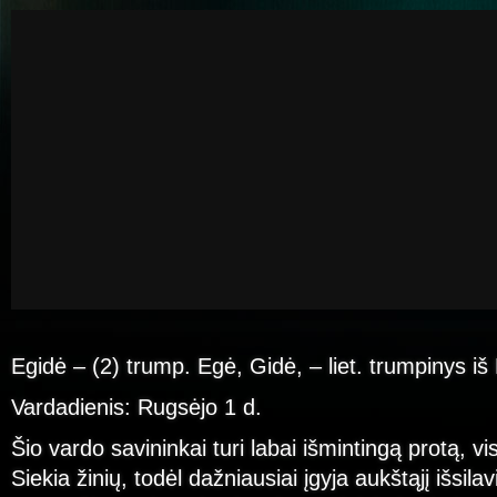
Egidė – (2) trump. Egė, Gidė, – liet. trumpinys iš 
Vardadienis: Rugsėjo 1 d.
Šio vardo savininkai turi labai išmintingą protą, v
Siekia žinių, todėl dažniausiai įgyja aukštąjį išsi