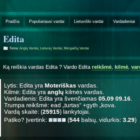
Pradžia
Populiariausi vardai
Lietuviški vardai
Vardadieniai
Edita
Tema:
Anglų Vardai
,
Lietuvių Vardai
,
Mergaičių Vardai
Ką reiškia vardas Edita ? Vardo Edita
reikšmė
,
kilmė
,
var
Lytis: Edita yra
Moteriškas
vardas.
Kilmė: Edita yra
anglų
kilmės vardas.
Vardadienis: Edita yra švenčiamas
05.09 09.16
.
Trumpa reikšmė: ead „turtas“ +gyth „kova.
Vardą skaitė: (
25915
) lankytojai.
Patiko? Įvertink:
(
544
balsų, vidurkis:
3.29
)