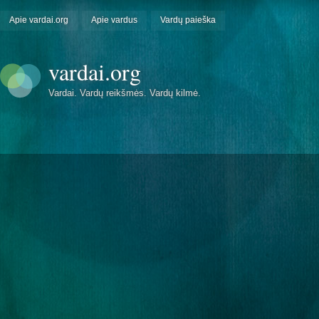
Apie vardai.org
Apie vardus
Vardų paieška
vardai.org
Vardai. Vardų reikšmės. Vardų kilmė.