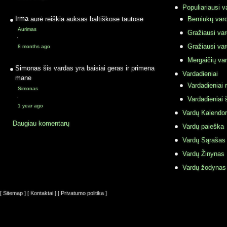
Populiariausi v
Irma
aurė reiškia auksas baltiškose tautose
Berniukų vard
Aurimas
Gražiausi va
·
Gražiausi va
8 months ago
Mergaičių var
Simonas
šis vardas yra baisiai geras ir primena
Vardadieniai
mane
Vardadieniai r
Simonas
·
Vardadieniai 
1 year ago
Vardų Kalendor
Daugiau komentarų
Vardų paieška
Vardų Sąrašas
Vardų Žinynas
Vardų žodynas
[ Sitemap ]
[ Kontaktai ]
[ Privatumo politika ]