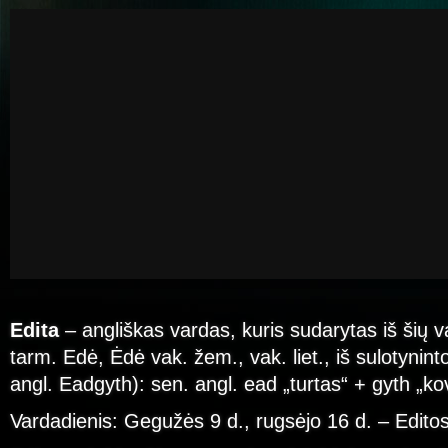
Edita
– angliškas vardas, kuris sudarytas iš šių 
tarm. Edė, Ėdė vak. žem., vak. liet., iš sulotynint
angl. Eadgyth): sen. angl. ead „turtas“ + gyth „ko
Vardadienis: Gegužės 9 d., rugsėjo 16 d. – Edito