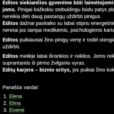
Editos siekiančios gyvenime būti laimėtojomis
joms.
Pinigai kažkokiu stebuklingu būdu patys pla
nereikia dėti daug pastangų uždirbti pinigus.
Editos
dažnai pasitaiko su labai stipriu energetini
neretai jos tampa medikėmis, psichologėmis kartai
Editos
puikiausiai žino pinigų vertę ir todėl steng
uždirbti.
Editos
meilėje labai išrankios ir reiklios. Joms rei
suprantantis iš pirmo žvilgsnio vyras.
Editų karjera – biznio sritys,
jos puikiai žino ko
Panašūs vardai:
Elena
Elma
Eivenė