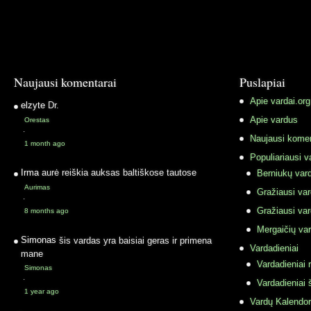
Naujausi komentarai
Puslapiai
Apie vardai.org
elzyte
Dr.
Apie vardus
Orestas
·
Naujausi komen
1 month ago
Populiariausi v
Irma
aurė reiškia auksas baltiškose tautose
Berniukų vard
Aurimas
Gražiausi va
·
Gražiausi va
8 months ago
Mergaičių var
Simonas
šis vardas yra baisiai geras ir primena
Vardadieniai
mane
Vardadieniai r
Simonas
·
Vardadieniai 
1 year ago
Vardų Kalendor