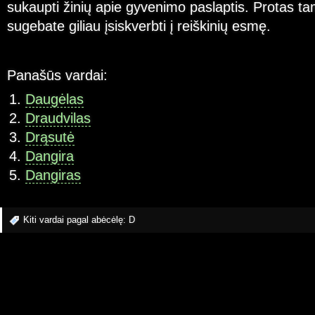
sukaupti žinių apie gyvenimo paslaptis. Protas ta
sugebate giliau įsiskverbti į reiškinių esmę.
Panašūs vardai:
Daugėlas
Draudvilas
Drąsutė
Dangira
Dangiras
Kiti vardai pagal abėcėlę:
D