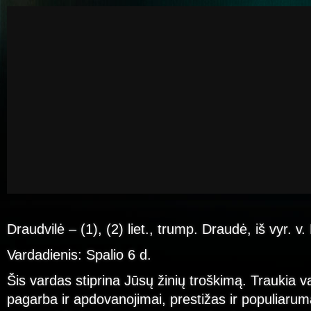
Draudvilė – (1), (2) liet., trump. Draudė, iš vyr. v.
Vardadienis: Spalio 6 d.
Šis vardas stiprina Jūsų žinių troškimą. Traukia val
pagarba ir apdovanojimai, prestižas ir populiarum