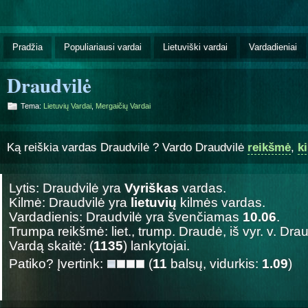
Pradžia
Populiariausi vardai
Lietuviški vardai
Vardadieniai
Draudvilė
Tema:
Lietuvių Vardai
,
Mergaičių Vardai
Ką reiškia vardas Draudvilė ? Vardo Draudvilė
reikšmė
,
k
Lytis: Draudvilė yra
Vyriškas
vardas.
Kilmė: Draudvilė yra
lietuvių
kilmės vardas.
Vardadienis: Draudvilė yra švenčiamas
10.06
.
Trumpa reikšmė: liet., trump. Draudė, iš vyr. v. Drau
Vardą skaitė: (
1135
) lankytojai.
Patiko? Įvertink:
(
11
balsų, vidurkis:
1.09
)