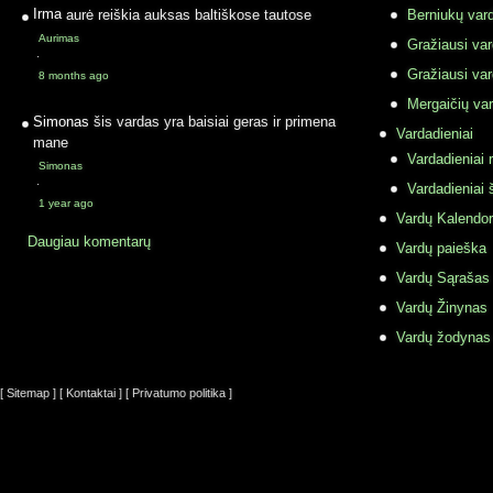
Irma
aurė reiškia auksas baltiškose tautose
Berniukų vard
Aurimas
Gražiausi va
·
Gražiausi va
8 months ago
Mergaičių var
Simonas
šis vardas yra baisiai geras ir primena
Vardadieniai
mane
Vardadieniai r
Simonas
·
Vardadieniai 
1 year ago
Vardų Kalendor
Daugiau komentarų
Vardų paieška
Vardų Sąrašas
Vardų Žinynas
Vardų žodynas
[ Sitemap ]
[ Kontaktai ]
[ Privatumo politika ]