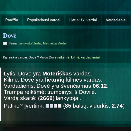
Pradžia
Populiariausi vardai
Lietuviški vardai
Vardadieniai
Dovė
Tema:
Lietuviški Vardai
,
Mergaičių Vardai
Ką reiškia vardas Dovė ? Vardo Dovė
reikšmė
,
kilmė
,
vardadieniai
:
Lytis: Dovė yra
Moteriškas
vardas.
Kilmė: Dovė yra
lietuvių
kilmės vardas.
Vardadienis: Dovė yra švenčiamas
06.12
.
Trumpa reikšmė: trumpinys iš Dovilė.
Vardą skaitė: (
2669
) lankytojai.
Patiko? Įvertink:
(
85
balsų, vidurkis:
2.74
)