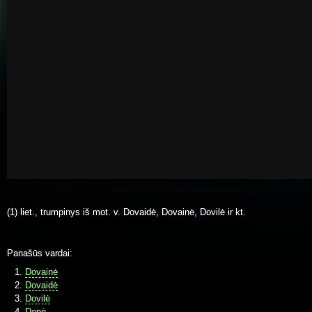
(1) liet., trumpinys iš mot. v. Dovaidė, Dovainė, Dovilė ir kt.
Panašūs vardai:
Dovainė
Dovaidė
Dovilė
Donė