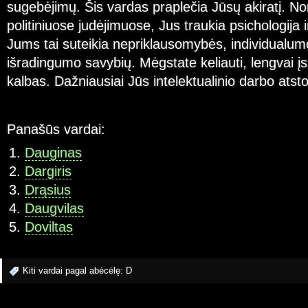
sugebėjimų. Šis vardas praplečia Jūsų akiratį. N
politiniuose judėjimuose, Jus traukia psichologija i
Jums tai suteikia nepriklausomybės, individualumo
išradingumo savybių. Mėgstate keliauti, lengvai įs
kalbas. Dažniausiai Jūs intelektualinio darbo atsto
Panašūs vardai:
Dauginas
Dargiris
Drąsius
Daugvilas
Doviltas
Kiti vardai pagal abėcėlę:
D