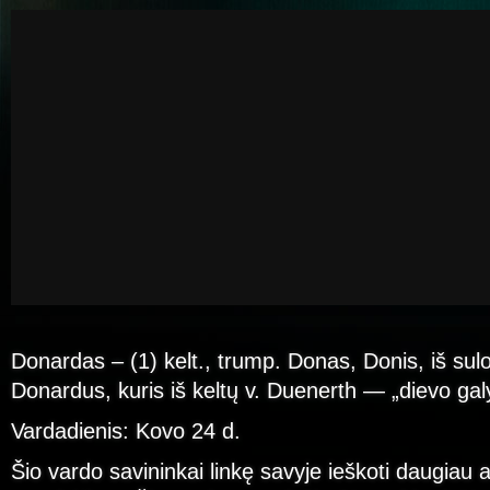
Donardas – (1) kelt., trump. Donas, Donis, iš sul
Donardus, kuris iš keltų v. Duenerth — „dievo gal
Vardadienis: Kovo 24 d.
Šio vardo savininkai linkę savyje ieškoti daugiau a