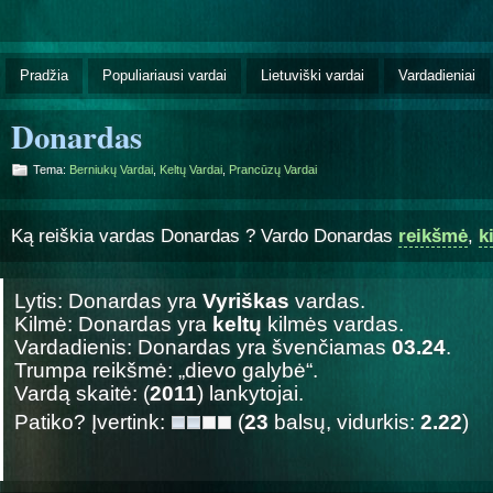
Pradžia
Populiariausi vardai
Lietuviški vardai
Vardadieniai
Donardas
Tema:
Berniukų Vardai
,
Keltų Vardai
,
Prancūzų Vardai
Ką reiškia vardas Donardas ? Vardo Donardas
reikšmė
,
k
Lytis: Donardas yra
Vyriškas
vardas.
Kilmė: Donardas yra
keltų
kilmės vardas.
Vardadienis: Donardas yra švenčiamas
03.24
.
Trumpa reikšmė: „dievo galybė“.
Vardą skaitė: (
2011
) lankytojai.
Patiko? Įvertink:
(
23
balsų, vidurkis:
2.22
)