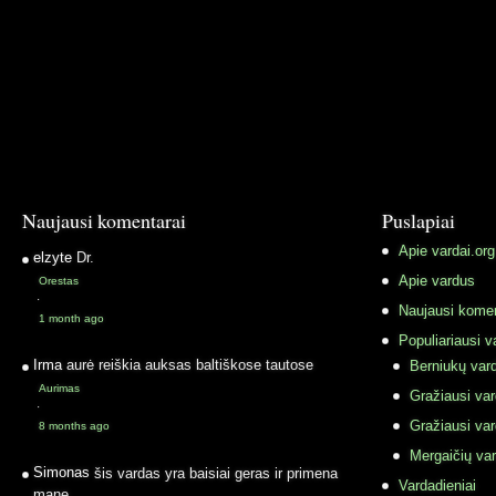
Naujausi komentarai
Puslapiai
Apie vardai.org
elzyte
Dr.
Apie vardus
Orestas
·
Naujausi komen
1 month ago
Populiariausi v
Irma
aurė reiškia auksas baltiškose tautose
Berniukų vard
Aurimas
Gražiausi va
·
Gražiausi va
8 months ago
Mergaičių var
Simonas
šis vardas yra baisiai geras ir primena
Vardadieniai
mane