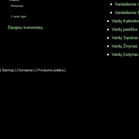
Vardadieniai r
Simonas
·
Vardadieniai 
1 year ago
Vardų Kalendor
Daugiau komentarų
Vardų paieška
Vardų Sąrašas
Vardų Žinynas
Vardų žodynas
[ Sitemap ]
[ Kontaktai ]
[ Privatumo politika ]