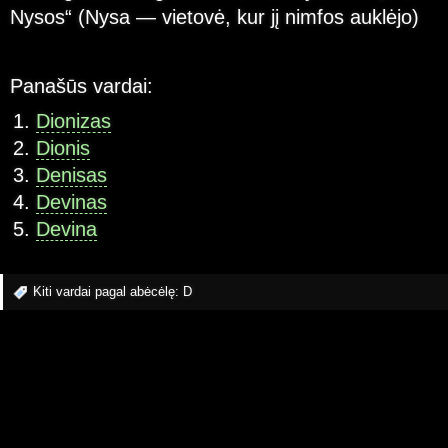
Nysos“ (Nysa — vietovė, kur jį nimfos auklėjo)
Panašūs vardai:
Dionizas
Dionis
Denisas
Devinas
Devina
Kiti vardai pagal abėcėlę:
D