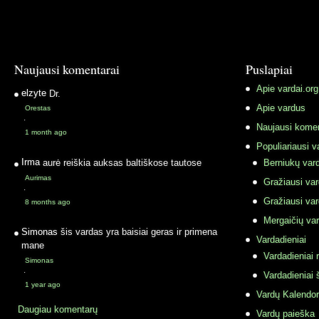
Naujausi komentarai
Puslapiai
Apie vardai.org
elzyte
Dr.
Apie vardus
Orestas
·
Naujausi komen
1 month ago
Populiariausi v
Irma
aurė reiškia auksas baltiškose tautose
Berniukų vard
Aurimas
Gražiausi va
·
Gražiausi va
8 months ago
Mergaičių var
Simonas
šis vardas yra baisiai geras ir primena
Vardadieniai
mane
Vardadieniai r
Simonas
·
Vardadieniai 
1 year ago
Vardų Kalendor
Daugiau komentarų
Vardų paieška