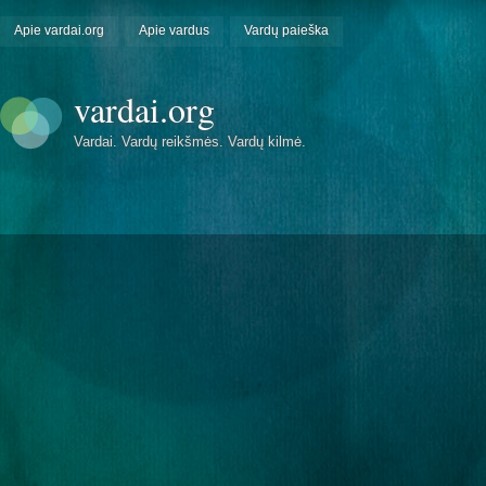
Apie vardai.org
Apie vardus
Vardų paieška
vardai.org
Vardai. Vardų reikšmės. Vardų kilmė.