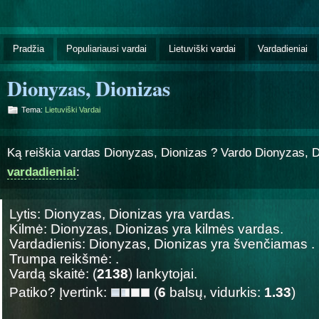
Pradžia
Populiariausi vardai
Lietuviški vardai
Vardadieniai
Dionyzas, Dionizas
Tema:
Lietuviški Vardai
Ką reiškia vardas Dionyzas, Dionizas ? Vardo Dionyzas, 
vardadieniai
:
Lytis: Dionyzas, Dionizas yra
vardas.
Kilmė: Dionyzas, Dionizas yra
kilmės vardas.
Vardadienis: Dionyzas, Dionizas yra švenčiamas
.
Trumpa reikšmė: .
Vardą skaitė: (
2138
) lankytojai.
Patiko? Įvertink:
(
6
balsų, vidurkis:
1.33
)