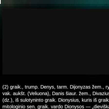
(2) graik., trump. Denys, tarm. Dijonyzas žem., r
vak. aukšt. (Veliuona), Danis šiaur. žem., Divazius
(dz.), iš sulotyninto graik. Dionysius, kuris iš grai
mitologinio sen. graik. vardo Dionysos — „dievišk