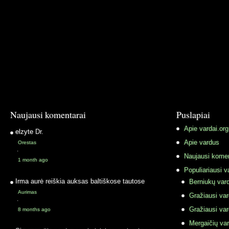
Naujausi komentarai
Puslapiai
Apie vardai.org
elzyte
Dr.
Apie vardus
Orestas
·
Naujausi komen
1 month ago
Populiariausi v
Irma
aurė reiškia auksas baltiškose tautose
Berniukų vard
Aurimas
Gražiausi va
·
Gražiausi va
8 months ago
Mergaičių var