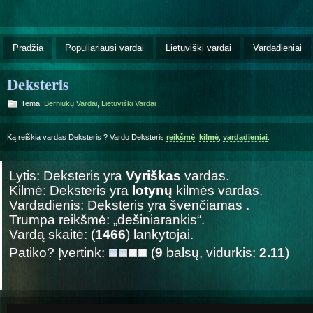
Pradžia
Populiariausi vardai
Lietuviški vardai
Vardadieniai
Deksteris
Tema:
Berniukų Vardai
,
Lietuviški Vardai
Ką reiškia vardas Deksteris ? Vardo Deksteris
reikšmė
,
kilmė
,
vardadieniai
:
Lytis: Deksteris yra
Vyriškas
vardas.
Kilmė: Deksteris yra
lotynų
kilmės vardas.
Vardadienis: Deksteris yra švenčiamas
.
Trumpa reikšmė: „dešiniarankis“.
Vardą skaitė: (
1466
) lankytojai.
Patiko? Įvertink:
(
9
balsų, vidurkis:
2.11
)