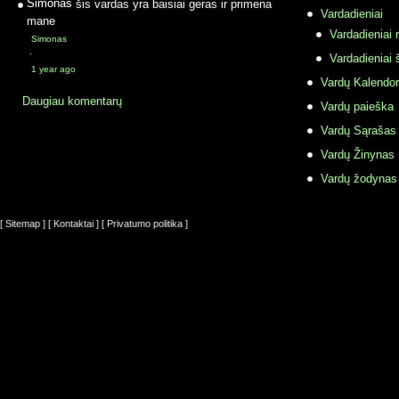
Simonas
šis vardas yra baisiai geras ir primena
Vardadieniai
mane
Vardadieniai r
Simonas
·
Vardadieniai 
1 year ago
Vardų Kalendor
Daugiau komentarų
Vardų paieška
Vardų Sąrašas
Vardų Žinynas
Vardų žodynas
[ Sitemap ]
[ Kontaktai ]
[ Privatumo politika ]