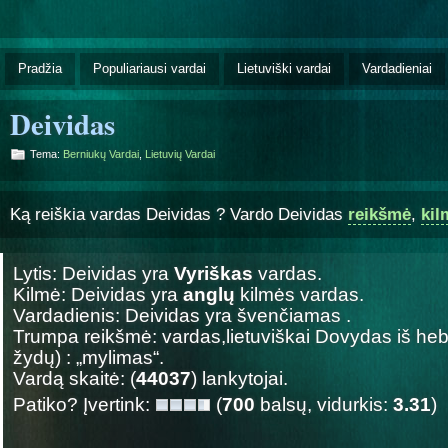
Pradžia
Populiariausi vardai
Lietuviški vardai
Vardadieniai
Deividas
Tema:
Berniukų Vardai
,
Lietuvių Vardai
Ką reiškia vardas Deividas ? Vardo Deividas
reikšmė
,
kil
Lytis: Deividas yra
Vyriškas
vardas.
Kilmė: Deividas yra
anglų
kilmės vardas.
Vardadienis: Deividas yra švenčiamas
.
Trumpa reikšmė: vardas,lietuviškai Dovydas iš he
žydų) : „mylimas“.
Vardą skaitė: (
44037
) lankytojai.
Patiko? Įvertink:
(
700
balsų, vidurkis:
3.31
)