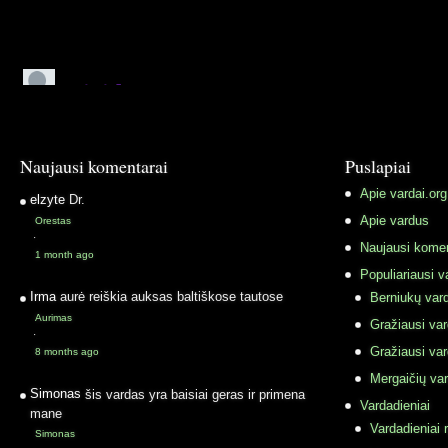
Naujausi komentarai
Puslapiai
Apie vardai.org
elzyte
Dr.
Apie vardus
Orestas
·
Naujausi komen
1 month ago
Populiariausi v
Irma
aurė reiškia auksas baltiškose tautose
Berniukų vard
Aurimas
Gražiausi va
·
Gražiausi va
8 months ago
Mergaičių var
Simonas
šis vardas yra baisiai geras ir primena
Vardadieniai
mane
Vardadieniai r
Simonas