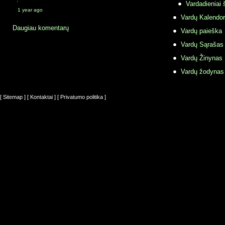
·
Vardadieniai 
1 year ago
Vardų Kalendor
Daugiau komentarų
Vardų paieška
Vardų Sąrašas
Vardų Žinynas
Vardų žodynas
[ Sitemap ]
[ Kontaktai ]
[ Privatumo politika ]