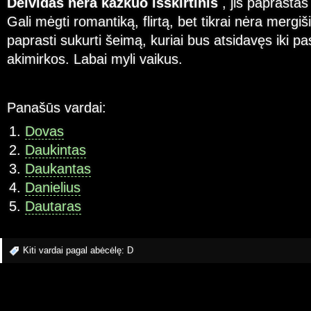
Deividas nėra kažkuo išskirtinis
, jis paprastas
Gali mėgti romantiką, flirtą, bet tikrai nėra mergiš
paprasti sukurti šeimą, kuriai bus atsidavęs iki 
akimirkos. Labai myli vaikus.
Panašūs vardai:
Dovas
Daukintas
Daukantas
Danielius
Dautaras
Kiti vardai pagal abėcėlę:
D