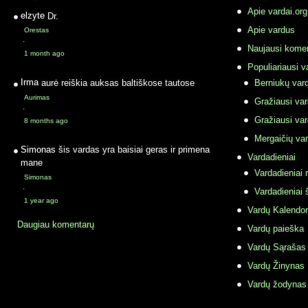
Apie vardai.org
elzyte
Dr.
Apie vardus
Orestas
·
Naujausi komen
1 month ago
Populiariausi v
Irma
aurė reiškia auksas baltiškose tautose
Berniukų vard
Aurimas
Gražiausi va
·
Gražiausi va
8 months ago
Mergaičių var
Simonas
šis vardas yra baisiai geras ir primena
Vardadieniai
mane
Vardadieniai r
Simonas
·
Vardadieniai 
1 year ago
Vardų Kalendor
Daugiau komentarų
Vardų paieška
Vardų Sąrašas
Vardų Žinynas
Vardų žodynas