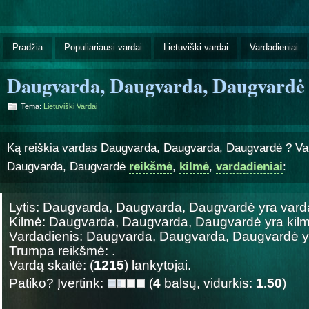
Pradžia
Populiariausi vardai
Lietuviški vardai
Vardadieniai
Daugvarda, Daugvarda, Daugvardė
Tema:
Lietuviški Vardai
Ką reiškia vardas Daugvarda, Daugvarda, Daugvardė ? V
Daugvarda, Daugvardė
reikšmė
,
kilmė
,
vardadieniai
:
Lytis: Daugvarda, Daugvarda, Daugvardė yra
vard
Kilmė: Daugvarda, Daugvarda, Daugvardė yra
kil
Vardadienis: Daugvarda, Daugvarda, Daugvardė 
Trumpa reikšmė: .
Vardą skaitė: (
1215
) lankytojai.
Patiko? Įvertink:
(
4
balsų, vidurkis:
1.50
)