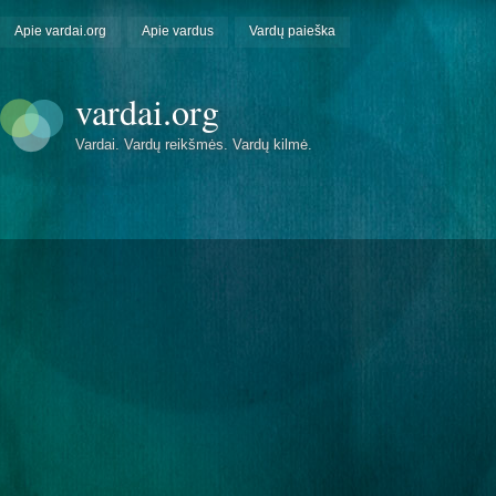
Apie vardai.org
Apie vardus
Vardų paieška
vardai.org
Vardai. Vardų reikšmės. Vardų kilmė.