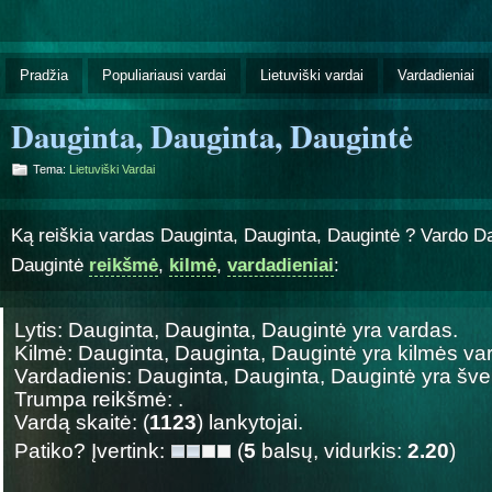
Pradžia
Populiariausi vardai
Lietuviški vardai
Vardadieniai
Dauginta, Dauginta, Daugintė
Tema:
Lietuviški Vardai
Ką reiškia vardas Dauginta, Dauginta, Daugintė ? Vardo Da
Daugintė
reikšmė
,
kilmė
,
vardadieniai
:
Lytis: Dauginta, Dauginta, Daugintė yra
vardas.
Kilmė: Dauginta, Dauginta, Daugintė yra
kilmės va
Vardadienis: Dauginta, Dauginta, Daugintė yra š
Trumpa reikšmė: .
Vardą skaitė: (
1123
) lankytojai.
Patiko? Įvertink:
(
5
balsų, vidurkis:
2.20
)