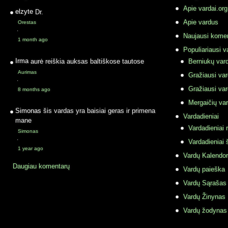
Apie vardai.org
elzyte
Dr.
Apie vardus
Orestas
·
Naujausi komen
1 month ago
Populiariausi v
Irma
aurė reiškia auksas baltiškose tautose
Berniukų vard
Aurimas
Gražiausi va
·
Gražiausi va
8 months ago
Mergaičių var
Simonas
šis vardas yra baisiai geras ir primena
Vardadieniai
mane
Vardadieniai r
Simonas
·
Vardadieniai 
1 year ago
Vardų Kalendor
Daugiau komentarų
Vardų paieška
Vardų Sąrašas
Vardų Žinynas
Vardų žodynas