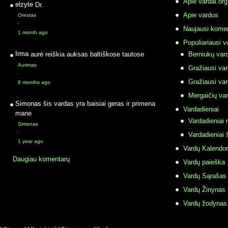
Apie vardai.org
elzyte
Dr.
Apie vardus
Orestas
·
Naujausi komen
1 month ago
Populiariausi v
Irma
aurė reiškia auksas baltiškose tautose
Berniukų vard
Aurimas
Gražiausi va
·
Gražiausi va
8 months ago
Mergaičių var
Simonas
šis vardas yra baisiai geras ir primena
Vardadieniai
mane
Vardadieniai r
Simonas
·
Vardadieniai 
1 year ago
Vardų Kalendor
Daugiau komentarų
Vardų paieška
Vardų Sąrašas
Vardų Žinynas
Vardų žodynas