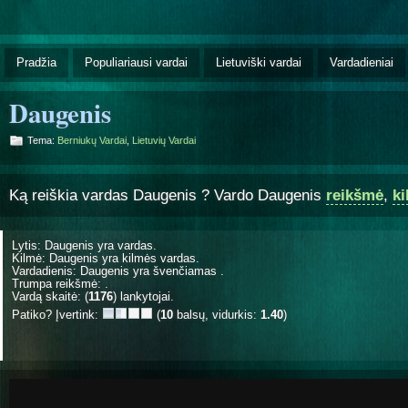
Pradžia
Populiariausi vardai
Lietuviški vardai
Vardadieniai
Daugenis
Tema:
Berniukų Vardai
,
Lietuvių Vardai
Ką reiškia vardas Daugenis ? Vardo Daugenis
reikšmė
,
k
Lytis: Daugenis yra
vardas.
Kilmė: Daugenis yra
kilmės vardas.
Vardadienis: Daugenis yra švenčiamas
.
Trumpa reikšmė: .
Vardą skaitė: (
1176
) lankytojai.
Patiko? Įvertink:
(
10
balsų, vidurkis:
1.40
)