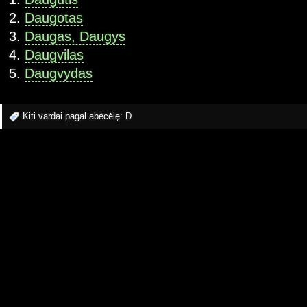
Daugotas
Daugas, Daugys
Daugvilas
Daugvydas
Kiti vardai pagal abėcėlę:
D