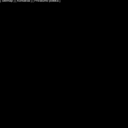
[ Sitemap ]
[ Kontaktai ]
[ Privatumo politika ]