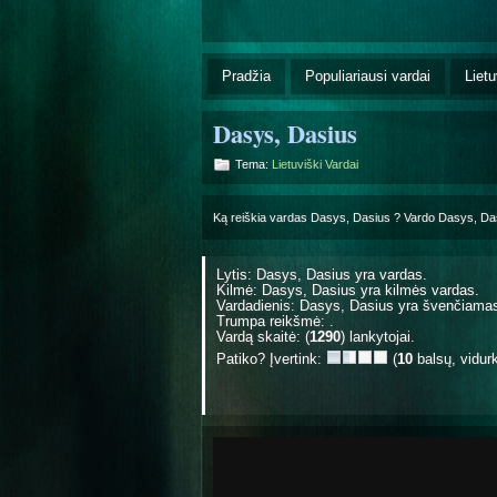
Pradžia
Populiariausi vardai
Lietu
Dasys, Dasius
Tema:
Lietuviški Vardai
Ką reiškia vardas Dasys, Dasius ? Vardo Dasys, D
Lytis: Dasys, Dasius yra
vardas.
Kilmė: Dasys, Dasius yra
kilmės vardas.
Vardadienis: Dasys, Dasius yra švenčiam
Trumpa reikšmė: .
Vardą skaitė: (
1290
) lankytojai.
Patiko? Įvertink:
(
10
balsų, vidur