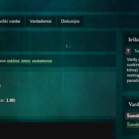
viški vardai
Vardadieniai
Diskusijos
Iešk
|
...
?
T
Vardų 
asius
reikšmė
,
kilmė
,
vardadieniai
:
suskirs
kilmę) 
norimą
panaši
as
.
kis:
1.80
)
Vard
Šiand
Šiandi