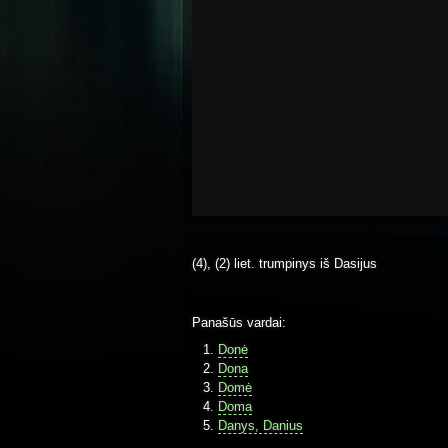
(4), (2) liet. trumpinys iš Dasijus
Panašūs vardai:
Donė
Dona
Domė
Doma
Danys, Danius