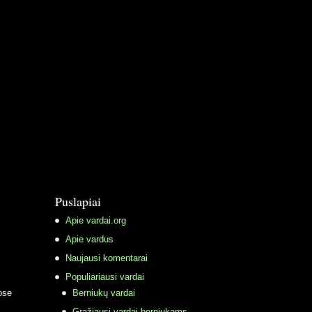
Puslapiai
Apie vardai.org
Apie vardus
Naujausi komentarai
Populiariausi vardai
ose
Berniukų vardai
Gražiausi vardai berniukams