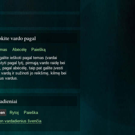
okite vardo pagal
emas
Abėcėlę
Paiešką
galite ieškoti pagal temas (vardai
tyti pagal lytį, pirmąją vardo raidę bei
, pagal abėcėlę, taip pat galite įvesti
 vardą ir sužinoti jo reikšmę, kilmę bei
us vardus.
adieniai
ien
Rytoj
Paieška
en vardadienius švenčia