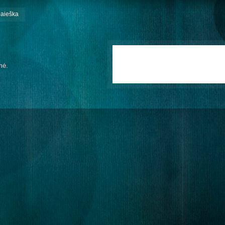
paieška
mė.