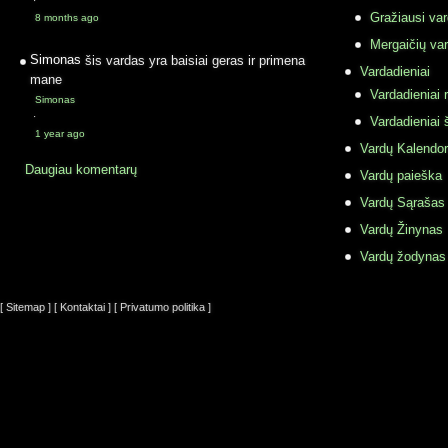
·
Gražiausi va
8 months ago
Mergaičių var
Simonas
šis vardas yra baisiai geras ir primena
Vardadieniai
mane
Vardadieniai r
Simonas
·
Vardadieniai 
1 year ago
Vardų Kalendor
Daugiau komentarų
Vardų paieška
Vardų Sąrašas
Vardų Žinynas
Vardų žodynas
[ Sitemap ]
[ Kontaktai ]
[ Privatumo politika ]