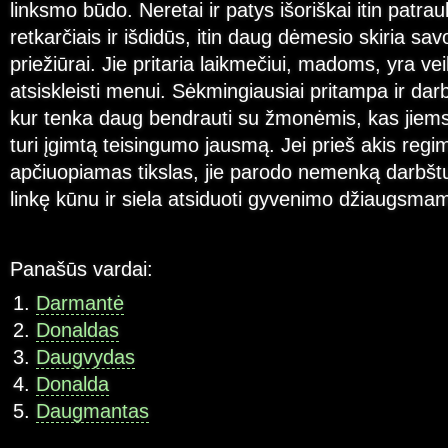
linksmo būdo. Neretai ir patys išoriškai itin patra
retkarčiais ir išdidūs, itin daug dėmesio skiria savo
priežiūrai. Jie pritaria laikmečiui, madoms, yra vei
atsiskleisti menui. Sėkmingiausiai pritampa ir dar
kur tenka daug bendrauti su žmonėmis, kas jiems 
turi įgimtą teisingumo jausmą. Jei prieš akis reg
apčiuopiamas tikslas, jie parodo nemenką darbš
linkę kūnu ir siela atsiduoti gyvenimo džiaugsma
Panašūs vardai:
Darmantė
Donaldas
Daugvydas
Donalda
Daugmantas