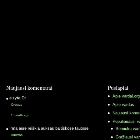
Naujausi komentarai
Puslapiai
Apie vardai.org
elzyte
Dr.
Apie vardus
Orestas
·
Naujausi komen
1 month ago
Populiariausi v
Irma
aurė reiškia auksas baltiškose tautose
Berniukų vard
Aurimas
Gražiausi va