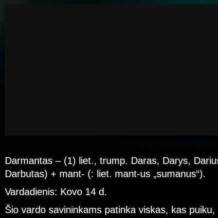
Darmantas – (1) liet., trump. Daras, Darys, Darius
Darbutas) + mant- (: liet. mant-us „sumanus“).
Vardadienis: Kovo 14 d.
Šio vardo savininkams patinka viskas, kas puiku, i