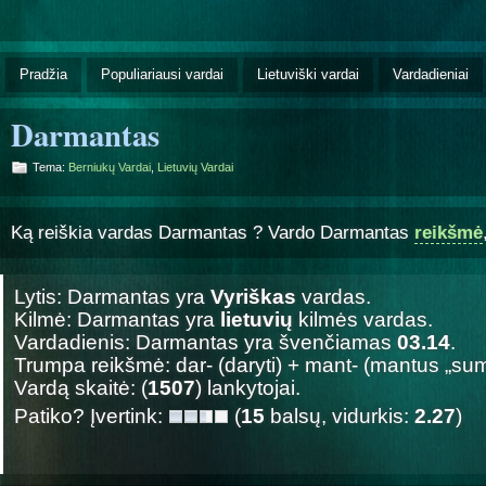
Pradžia
Populiariausi vardai
Lietuviški vardai
Vardadieniai
Darmantas
Tema:
Berniukų Vardai
,
Lietuvių Vardai
Ką reiškia vardas Darmantas ? Vardo Darmantas
reikšmė
Lytis: Darmantas yra
Vyriškas
vardas.
Kilmė: Darmantas yra
lietuvių
kilmės vardas.
Vardadienis: Darmantas yra švenčiamas
03.14
.
Trumpa reikšmė: dar- (daryti) + mant- (mantus „su
Vardą skaitė: (
1507
) lankytojai.
Patiko? Įvertink:
(
15
balsų, vidurkis:
2.27
)