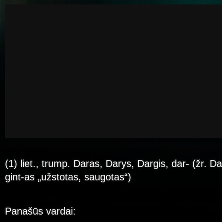
(1) liet., trump. Daras, Darys, Dargis, dar- (žr. Dar
gint-as „užstotas, saugotas“)
Panašūs vardai: