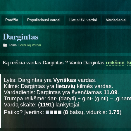
Pradžia
Populiariausi vardai
Lietuviški vardai
Vardadieniai
Dargintas
Tema:
Berniukų Vardai
Ką reiškia vardas Dargintas ? Vardo Dargintas
reikšmė
,
k
Lytis: Dargintas yra
Vyriškas
vardas.
Kilmė: Dargintas yra
lietuvių
kilmės vardas.
Vardadienis: Dargintas yra švenčiamas
11.09
.
Trumpa reikšmė: dar- (daryti) + gint- (ginti) – „ginanti
Vardą skaitė: (
1191
) lankytojai.
Patiko? Įvertink:
(
8
balsų, vidurkis:
1.75
)