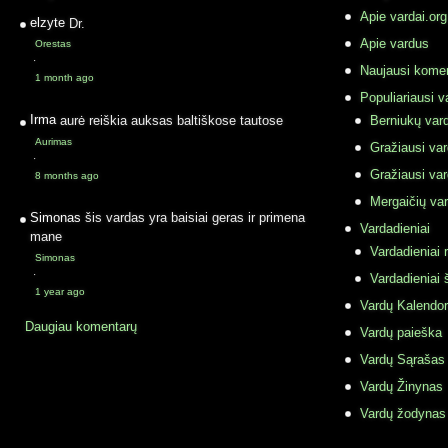
Apie vardai.org
elzyte
Dr.
Apie vardus
Orestas
·
Naujausi komen
1 month ago
Populiariausi v
Irma
aurė reiškia auksas baltiškose tautose
Berniukų vard
Aurimas
Gražiausi va
·
Gražiausi va
8 months ago
Mergaičių var
Simonas
šis vardas yra baisiai geras ir primena
Vardadieniai
mane
Vardadieniai r
Simonas
·
Vardadieniai 
1 year ago
Vardų Kalendor
Daugiau komentarų
Vardų paieška
Vardų Sąrašas
Vardų Žinynas
Vardų žodynas