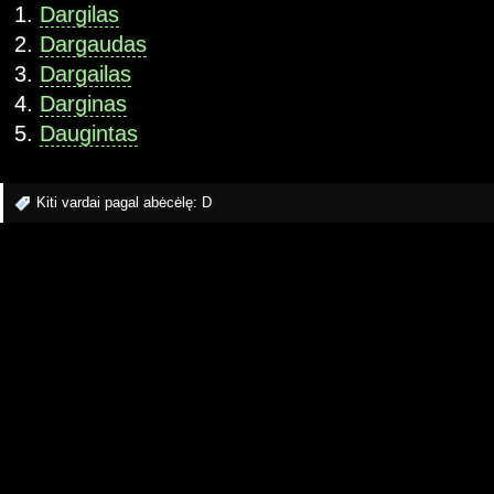
Dargilas
Dargaudas
Dargailas
Darginas
Daugintas
Kiti vardai pagal abėcėlę:
D