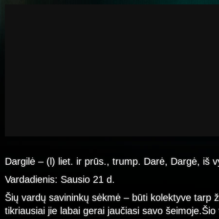
Dargilė – (l) liet. ir prūs., trump. Darė, Dargė, iš v
Vardadienis: Sausio 21 d.
Šių vardų savininkų sėkmė – būti kolektyve tarp 
tikriausiai jie labai gerai jaučiasi savo šeimoje.Ši