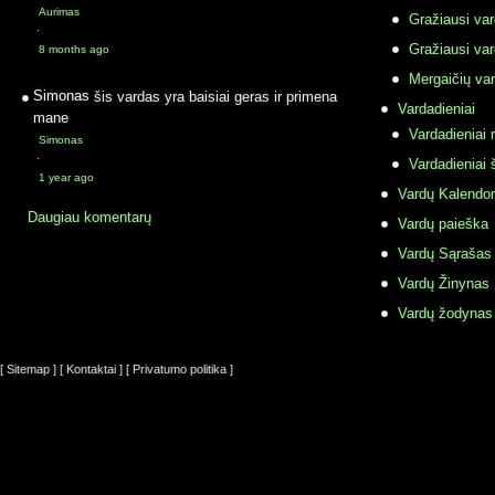
Aurimas
Gražiausi va
·
Gražiausi va
8 months ago
Mergaičių var
Simonas
šis vardas yra baisiai geras ir primena
Vardadieniai
mane
Vardadieniai r
Simonas
·
Vardadieniai 
1 year ago
Vardų Kalendor
Daugiau komentarų
Vardų paieška
Vardų Sąrašas
Vardų Žinynas
Vardų žodynas
[ Sitemap ]
[ Kontaktai ]
[ Privatumo politika ]