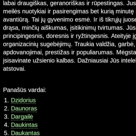
labai draugiškas, geranoriškas ir rūpestingas. Jus
meilės nuotykiai ir pasirengimas bet kurią minutę p
avantiūrą. Tai jų gyvenimo esmė. Ir iš tikrųjų juo
drąsa, minčių aiškumas, įsitikinimų tvirtumas. Jūs
principingesnis, doresnis ir ryžtingesnis. Ateityje 
organizacinių sugebėjimų. Traukia valdžia, garbė, t
apdovanojimai, prestižas ir populiarumas. Mėgstat
įsisavinate užsienio kalbas. Dažniausiai Jūs intele
atstovai.
Panašūs vardai:
Dzidorius
Daunoras
Dargailė
Daukintas
Daukantas