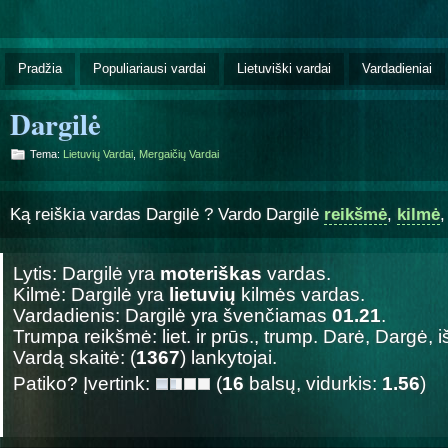
Pradžia
Populiariausi vardai
Lietuviški vardai
Vardadieniai
Dargilė
Tema:
Lietuvių Vardai
,
Mergaičių Vardai
Ką reiškia vardas Dargilė ? Vardo Dargilė
reikšmė
,
kilmė
Lytis: Dargilė yra
moteriškas
vardas.
Kilmė: Dargilė yra
lietuvių
kilmės vardas.
Vardadienis: Dargilė yra švenčiamas
01.21
.
Trumpa reikšmė: liet. ir prūs., trump. Darė, Dargė, iš
Vardą skaitė: (
1367
) lankytojai.
Patiko? Įvertink:
(
16
balsų, vidurkis:
1.56
)