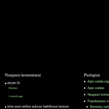
Naujausi komentarai
Puslapiai
Apie vardai.org
elzyte
Dr.
Apie vardus
Orestas
·
Naujausi komen
1 month ago
Populiariausi v
Irma
aurė reiškia auksas baltiškose tautose
Berniukų vard