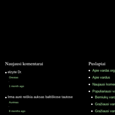
Naujausi komentarai
Puslapiai
Apie vardai.org
elzyte
Dr.
Apie vardus
Orestas
·
Naujausi komen
1 month ago
Populiariausi v
Irma
aurė reiškia auksas baltiškose tautose
Berniukų vard
Aurimas
Gražiausi va
·
Gražiausi va
8 months ago