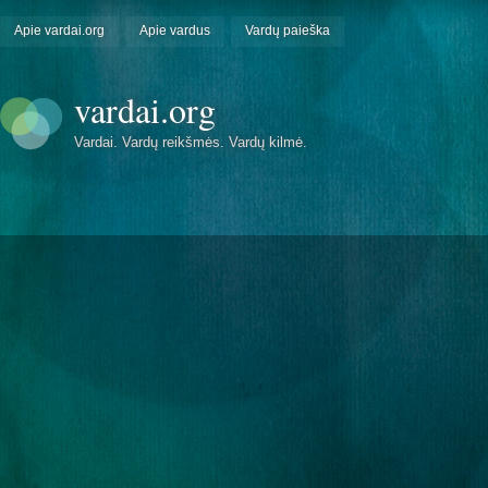
Apie vardai.org
Apie vardus
Vardų paieška
vardai.org
Vardai. Vardų reikšmės. Vardų kilmė.