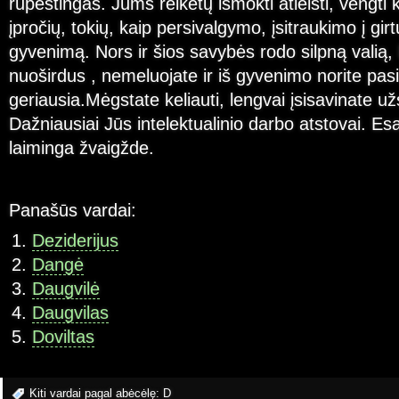
rūpestingas. Jums reikėtų išmokti atleisti, vengti k
įpročių, tokių, kaip persivalgymo, įsitraukimo į gir
gyvenimą. Nors ir šios savybės rodo silpną valią,
nuoširdus , nemeluojate ir iš gyvenimo norite pasi
geriausia.Mėgstate keliauti, lengvai įsisavinate už
Dažniausiai Jūs intelektualinio darbo atstovai. E
laiminga žvaigžde.
Panašūs vardai:
Deziderijus
Dangė
Daugvilė
Daugvilas
Doviltas
Kiti vardai pagal abėcėlę:
D