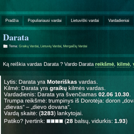
Pradžia
Populiariausi vardai
Lietuviški vardai
Vardadieniai
Darata
Tema:
Graikų Vardai
,
Lietuvių Vardai
,
Mergaičių Vardai
Ką reiškia vardas Darata ? Vardo Darata
reikšmė
,
kilmė
,
Lytis: Darata yra
Moteriškas
vardas.
Kilmė: Darata yra
graikų
kilmės vardas.
Vardadienis: Darata yra švenčiamas
02.06 10.30
.
Trumpa reikšmė: trumpinys iš Dorotėja: doron „dov
„dievas“ – „dievo dovana“.
Vardą skaitė: (
3283
) lankytojai.
Patiko? Įvertink:
(
28
balsų, vidurkis:
1.93
)