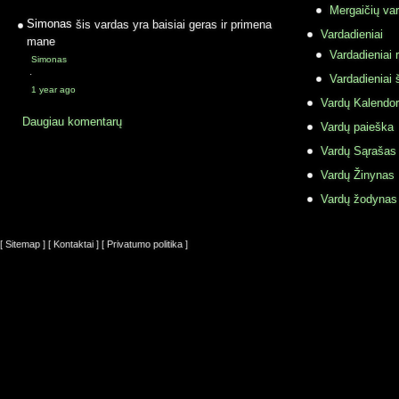
Mergaičių var
Simonas
šis vardas yra baisiai geras ir primena
Vardadieniai
mane
Vardadieniai r
Simonas
·
Vardadieniai 
1 year ago
Vardų Kalendor
Daugiau komentarų
Vardų paieška
Vardų Sąrašas
Vardų Žinynas
Vardų žodynas
[ Sitemap ]
[ Kontaktai ]
[ Privatumo politika ]