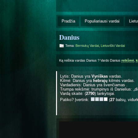
Pradžia
Populiariausi vardai
Lietu
Danius
Tema:
Berniukų Vardai
,
Lietuviški Vardai
Ką reiškia vardas Danius ? Vardo Danius
reikšmė
,
k
Lytis: Danius yra
Vyriškas
vardas.
Kilmė: Danius yra
hebrajų
kilmės vardas.
Vardadienis: Danius yra švenčiamas
.
Trumpa reikšmė: trumpinys iš Danielius: „d
Vardą skaitė: (
2790
) lankytojai.
Patiko? Įvertink:
(
27
balsų, vidur