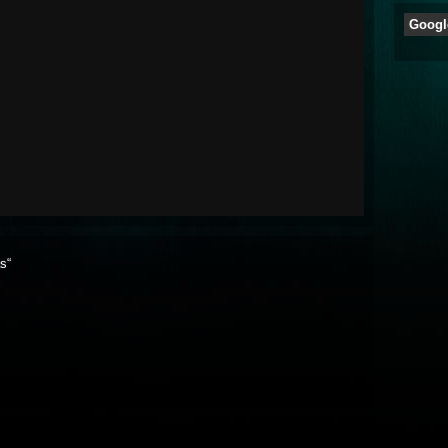
Googl
s“