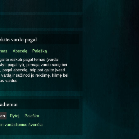
okite vardo pagal
emas
Abėcėlę
Paiešką
galite ieškoti pagal temas (vardai
tyti pagal lytį, pirmąją vardo raidę bei
, pagal abėcėlę, taip pat galite įvesti
 vardą ir sužinoti jo reikšmę, kilmę bei
us vardus.
adieniai
ien
Rytoj
Paieška
en vardadienius švenčia