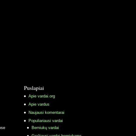
Puslapiai
Apie vardai.org
Apie vardus
Naujausi komentarai
Populiariausi vardai
ose
Berniukų vardai
Gražiausi vardai berniukams