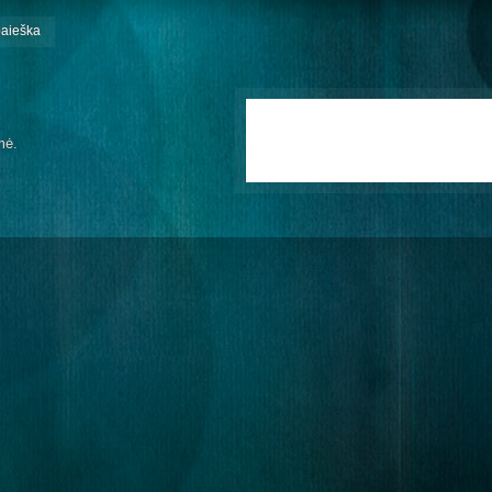
paieška
mė.