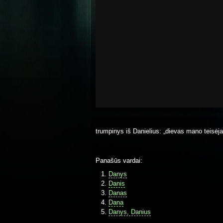
trumpinys iš Danielius: „dievas mano teisėja
Panašūs vardai:
Danys
Danis
Danas
Dana
Danys, Danius