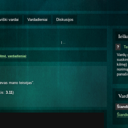
viški vardai
Vardadieniai
Diskusijos
Iešk
|
...
?
T
Vardų 
ilmė
,
vardadieniai
:
suskirs
kilmę) 
norimą
panaši
ievas mano teisėjas“.
kis:
3.11
)
Vard
Šiand
Šiandi