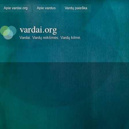
Apie vardai.org
Apie vardus
Vardų paieška
vardai.org
Vardai. Vardų reikšmės. Vardų kilmė.