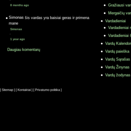
·
Gražiausi va
8 months ago
Mergaičių var
Simonas
šis vardas yra baisiai geras ir primena
Vardadieniai
mane
Vardadieniai r
Simonas
·
Vardadieniai 
1 year ago
Vardų Kalendor
Daugiau komentarų
Vardų paieška
Vardų Sąrašas
Vardų Žinynas
Vardų žodynas
[ Sitemap ]
[ Kontaktai ]
[ Privatumo politika ]