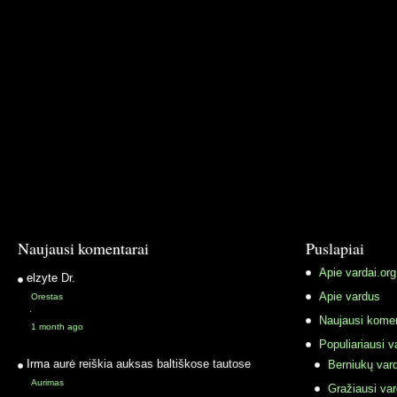
Naujausi komentarai
Puslapiai
Apie vardai.org
elzyte
Dr.
Apie vardus
Orestas
·
Naujausi komen
1 month ago
Populiariausi v
Irma
aurė reiškia auksas baltiškose tautose
Berniukų vard
Aurimas
Gražiausi va