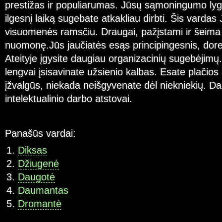
prestižas ir populiarumas. Jūsų sąmoningumo lygis
ilgesnį laiką sugebate atkakliau dirbti. Šis vardas 
visuomenės ramsčiu. Draugai, pažįstami ir šeima
nuomonę.Jūs jaučiatės esąs principingesnis, dores
Ateityje įgysite daugiau organizacinių sugebėjimų.
lengvai įsisavinate užsienio kalbas. Esate plačios 
įžvalgūs, niekada neišgyvenate dėl niekniekių. Da
intelektualinio darbo atstovai.
Panašūs vardai:
Diksas
Džiugenė
Daugotė
Daumantas
Dromantė