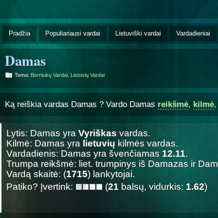
Pradžia
Populiariausi vardai
Lietuviški vardai
Vardadieniai
Damas
Tema:
Berniukų Vardai
,
Lietuvių Vardai
Ką reiškia vardas Damas ? Vardo Damas
reikšmė
,
kilmė
Lytis: Damas yra
Vyriškas
vardas.
Kilmė: Damas yra
lietuvių
kilmės vardas.
Vardadienis: Damas yra švenčiamas
12.11
.
Trumpa reikšmė: liet. trumpinys iš Damazas ir Dam
Vardą skaitė: (
1715
) lankytojai.
Patiko? Įvertink:
(
21
balsų, vidurkis:
1.62
)