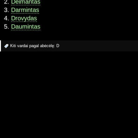
Deimantas
Darmintas
Drovydas
Daumintas
Kiti vardai pagal abėcėlę:
D