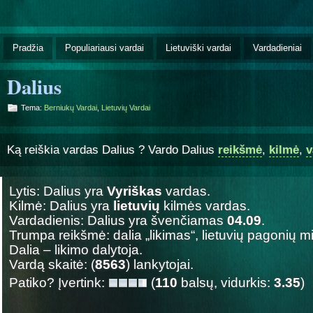
Pradžia
Populiariausi vardai
Lietuviški vardai
Vardadieniai
Dalius
Tema:
Berniukų Vardai
,
Lietuvių Vardai
Ką reiškia vardas Dalius ? Vardo Dalius
reikšmė
,
kilmė
,
v
Lytis: Dalius yra
Vyriškas
vardas.
Kilmė: Dalius yra
lietuvių
kilmės vardas.
Vardadienis: Dalius yra švenčiamas
04.09
.
Trumpa reikšmė: dalia „likimas“, lietuvių pagonių mi
Dalia – likimo dalytoja.
Vardą skaitė: (
8563
) lankytojai.
Patiko? Įvertink:
(
110
balsų, vidurkis:
3.35
)