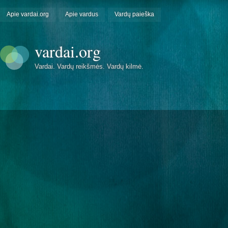
Apie vardai.org
Apie vardus
Vardų paieška
vardai.org
Vardai. Vardų reikšmės. Vardų kilmė.