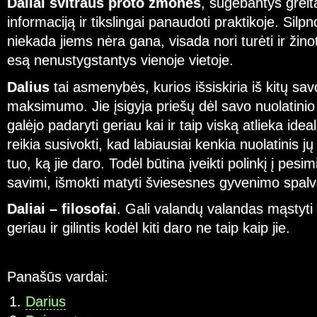
Daliai švitraus proto žmonės
, sugebantys greita
informaciją ir tikslingai panaudoti praktikoje. Silpno
niekada jiems nėra gana, visada nori turėti ir žino
esą nenustygstantys vienoje vietoje.
Dalius
tai asmenybės, kurios išsiskiria iš kitų sav
maksimumo. Jie įsigyja priešų dėl savo nuolatini
galėjo padaryti geriau kai ir taip viską atlieka ide
reikia susivokti, kad labiausiai kenkia nuolatinis 
tuo, ką jie daro. Todėl būtina įveikti polinkį į pes
savimi, išmokti matyti šviesesnes gyvenimo spalv
Daliai – filosofai
. Gali valandų valandas mąstyti
geriau ir gilintis kodėl kiti daro ne taip kaip jie.
Panašūs vardai:
Darius