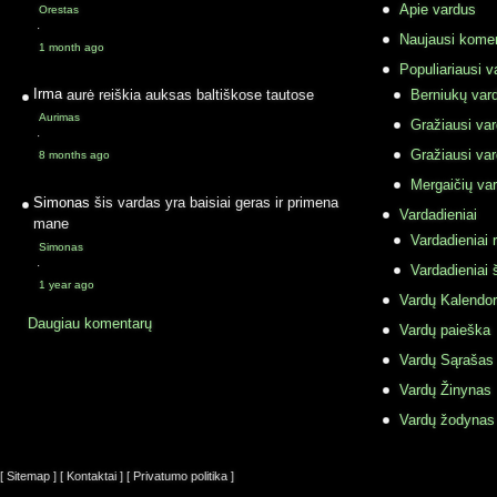
Apie vardus
Orestas
·
Naujausi komen
1 month ago
Populiariausi v
Irma
aurė reiškia auksas baltiškose tautose
Berniukų vard
Aurimas
Gražiausi va
·
Gražiausi va
8 months ago
Mergaičių var
Simonas
šis vardas yra baisiai geras ir primena
Vardadieniai
mane
Vardadieniai r
Simonas
·
Vardadieniai 
1 year ago
Vardų Kalendor
Daugiau komentarų
Vardų paieška
Vardų Sąrašas
Vardų Žinynas
Vardų žodynas
[ Sitemap ]
[ Kontaktai ]
[ Privatumo politika ]