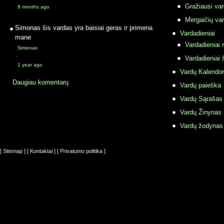
Gražiausi va
8 months ago
Mergaičių var
Simonas
šis vardas yra baisiai geras ir primena
Vardadieniai
mane
Vardadieniai r
Simonas
·
Vardadieniai 
1 year ago
Vardų Kalendor
Daugiau komentarų
Vardų paieška
Vardų Sąrašas
Vardų Žinynas
Vardų žodynas
[ Sitemap ]
[ Kontaktai ]
[ Privatumo politika ]