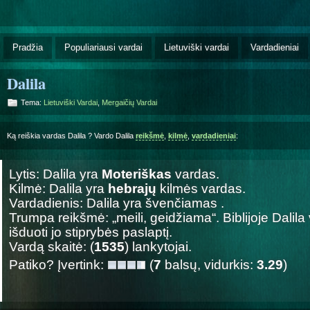
Pradžia
Populiariausi vardai
Lietuviški vardai
Vardadieniai
Dalila
Tema:
Lietuviški Vardai
,
Mergaičių Vardai
Ką reiškia vardas Dalila ? Vardo Dalila
reikšmė
,
kilmė
,
vardadieniai
:
Lytis: Dalila yra
Moteriškas
vardas.
Kilmė: Dalila yra
hebrajų
kilmės vardas.
Vardadienis: Dalila yra švenčiamas
.
Trumpa reikšmė: „meili, geidžiama“. Biblijoje Dalil
išduoti jo stiprybės paslaptį.
Vardą skaitė: (
1535
) lankytojai.
Patiko? Įvertink:
(
7
balsų, vidurkis:
3.29
)