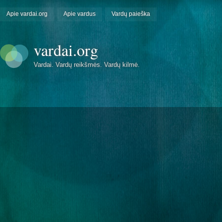
Apie vardai.org
Apie vardus
Vardų paieška
vardai.org
Vardai. Vardų reikšmės. Vardų kilmė.