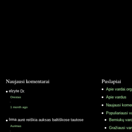
Naujausi komentarai
Puslapiai
Apie vardai.org
elzyte
Dr.
Apie vardus
Orestas
·
Naujausi komen
1 month ago
Populiariausi v
Irma
aurė reiškia auksas baltiškose tautose
Berniukų vard
Aurimas
Gražiausi va
·