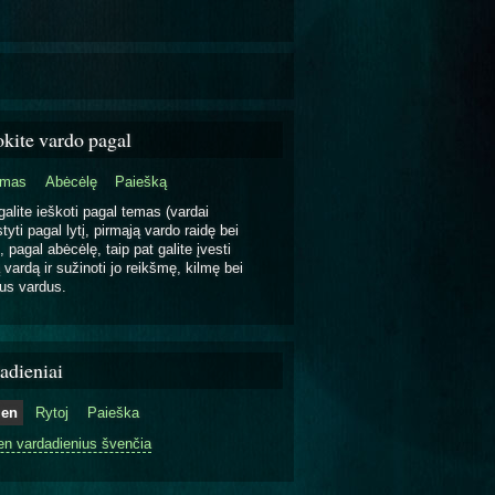
okite vardo pagal
emas
Abėcėlę
Paiešką
galite ieškoti pagal temas (vardai
tyti pagal lytį, pirmąją vardo raidę bei
, pagal abėcėlę, taip pat galite įvesti
 vardą ir sužinoti jo reikšmę, kilmę bei
us vardus.
adieniai
ien
Rytoj
Paieška
en vardadienius švenčia