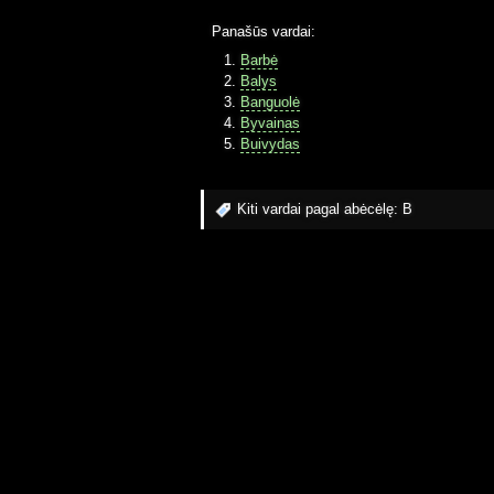
Panašūs vardai:
Barbė
Balys
Banguolė
Byvainas
Buivydas
Kiti vardai pagal abėcėlę:
B