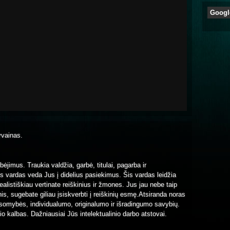
Googl
yvainas.
bėjimus. Traukia valdžia, garbė, titulai, pagarba ir
s vardas veda Jus į didelius pasiekimus. Šis vardas leidžia
alistiškiau vertinate reiškinius ir žmones. Jus jau nebe taip
is, sugebate giliau įsiskverbti į reiškinių esmę.Atsiranda noras
ausomybės, individualumo, originalumo ir išradingumo savybių.
io kalbas. Dažniausiai Jūs intelektualinio darbo atstovai.