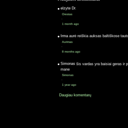
elzyte
Dr.
Orestas
·
1 month ago
Irma
aurė reiškia auksas baltiškose taut
Aurimas
·
8 months ago
Simonas
šis vardas yra baisiai geras ir 
mane
Simonas
·
1 year ago
Daugiau komentarų