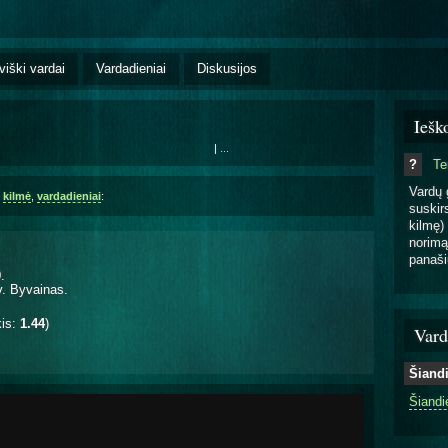
viški vardai
Vardadieniai
Diskusijos
Iešk
|
...
?
T
Vardų 
,
kilmė
,
vardadieniai
:
suskirs
kilmę) 
norimą
panaši
0
.
v. Byvainas.
kis:
1.44
)
Vard
Šiand
Šiandi