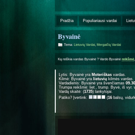
Pradžia
Populiariausi vardai
Lietu
Byvainė
Tema:
Lietuvių Vardai
,
Mergaičių Vardai
Ką reiškia vardas Byvainė ? Vardo Byvainė
reikšmė
Lytis: Byvainė yra
Moteriškas
vardas.
Kilmė: Byvainė yra
lietuvių
kilmės vardas.
Vardadienis: Byvainė yra švenčiamas
09.3
Trumpa reikšmė: liet., trump. Byvė, iš vyr. 
Vardą skaitė: (
1735
) lankytojai.
Patiko? Įvertink:
(
16
balsų, vidur