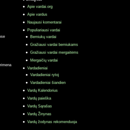
Apie vardai.org
Apie vardus
Naujausi komentarai
Populiariausi vardai
ose
Berniukų vardai
Gražiausi vardai berniukams
Gražiausi vardai mergaitėms
Mergaičių vardai
primena
Vardadieniai
Vardadieniai rytoj
Vardadieniai šiandien
Vardų Kalendorius
Vardų paieška
Vardų Sąrašas
Vardų Žinynas
Vardų žodynas rekomenduoja