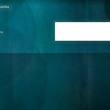
paieška
mė.