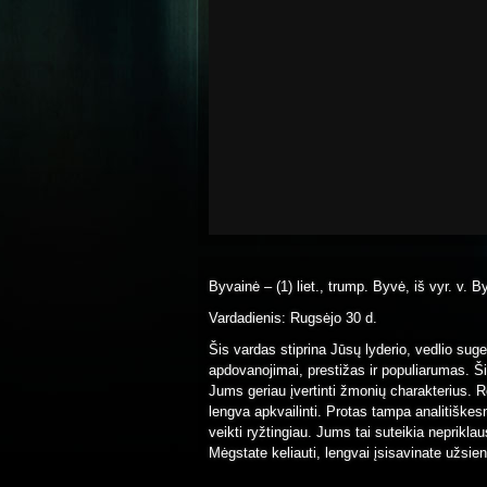
Byvainė – (1) liet., trump. Byvė, iš vyr. v. B
Vardadienis: Rugsėjo 30 d.
Šis vardas stiprina Jūsų lyderio, vedlio suge
apdovanojimai, prestižas ir populiarumas. Ši
Jums geriau įvertinti žmonių charakterius. Re
lengva apkvailinti. Protas tampa analitiškesn
veikti ryžtingiau. Jums tai suteikia neprikl
Mėgstate keliauti, lengvai įsisavinate užsien