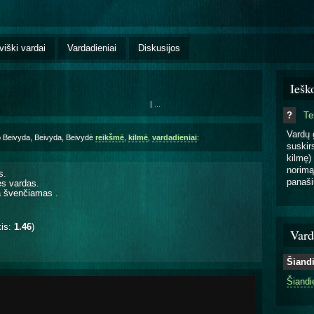
viški vardai
Vardadieniai
Diskusijos
Iešk
|
...
?
T
Vardų 
o Beivyda, Beivyda, Beivydė
reikšmė
,
kilmė
,
vardadieniai
:
suskirs
kilmę) 
norimą
s.
panaši
ės vardas.
ra švenčiamas
.
kis:
1.46
)
Vard
Šiand
Šiandi