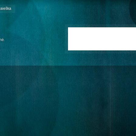
paieška
mė.