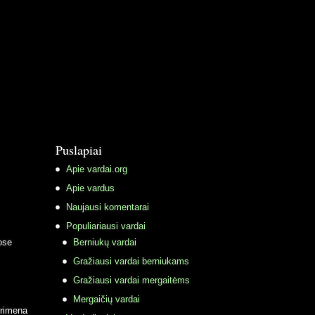
Puslapiai
Apie vardai.org
Apie vardus
Naujausi komentarai
Populiariausi vardai
ose
Berniukų vardai
Gražiausi vardai berniukams
Gražiausi vardai mergaitėms
Mergaičių vardai
primena