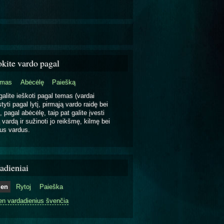
okite vardo pagal
emas
Abėcėlę
Paiešką
galite ieškoti pagal temas (vardai
tyti pagal lytį, pirmąją vardo raidę bei
, pagal abėcėlę, taip pat galite įvesti
 vardą ir sužinoti jo reikšmę, kilmę bei
us vardus.
adieniai
ien
Rytoj
Paieška
en vardadienius švenčia