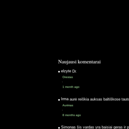
Naujausi komentarai
elzyte
Dr.
Orestas
·
1 month ago
Irma
aurė reiškia auksas baltiškose taut
Aurimas
·
8 months ago
Simonas
šis vardas yra baisiai geras ir 