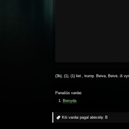
(3b), (1), (1) liet., trump. Beiva, Beivė, iš v
Panašūs vardai:
Beivyda
Kiti vardai pagal abėcėlę:
B