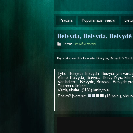
Pradžia
Populiariausi vardai
Lietu
Beivyda, Beivyda, Beivydė
Tema:
Lietuviški Vardai
Ką reiškia vardas Beivyda, Beivyda, Beivydė ? Vard
Lytis: Beivyda, Beivyda, Beivydė yra
varda
Kilmė: Beivyda, Beivyda, Beivydė yra
kilm
Vardadienis: Beivyda, Beivyda, Beivydė y
Trumpa reikšmė: .
Vardą skaitė: (
1131
) lankytojai.
Patiko? Įvertink:
(
13
balsų, vidur