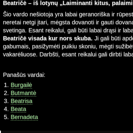
Beatričė – iš lotynų „Laiminanti kitus, palaimi
Šio vardo nešiotoja yra labai geranoriška ir rūpest
neretai netgi įtari, mėgsta dovanoti ir gauti dovan
svetinga. Esant reikalui, gali būti labai drąsi ir lab
Beatričė visada kur nors skuba.
Ji gali būti ap
gabumais, pasižymėti puikiu skoniu, mėgti sužibėt
vakarėliuose. Darbšti, esant reikalui gali dirbti lab
Panašūs vardai:
Burgailė
Butmantė
Beatrisa
Beata
Bernadeta