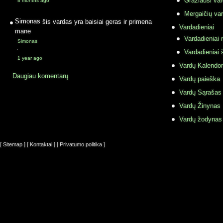
Gražiausi va
8 months ago
Mergaičių var
Simonas
šis vardas yra baisiai geras ir primena
Vardadieniai
mane
Vardadieniai r
Simonas
·
Vardadieniai 
1 year ago
Vardų Kalendor
Daugiau komentarų
Vardų paieška
Vardų Sąrašas
Vardų Žinynas
Vardų žodynas
[ Sitemap ]
[ Kontaktai ]
[ Privatumo politika ]