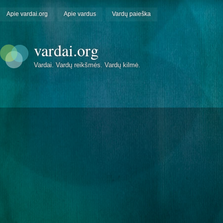
Apie vardai.org
Apie vardus
Vardų paieška
vardai.org
Vardai. Vardų reikšmės. Vardų kilmė.