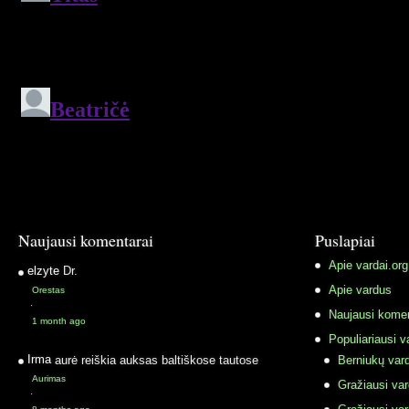
Naujausi komentarai
Puslapiai
Apie vardai.org
elzyte
Dr.
Apie vardus
Orestas
·
Naujausi komen
1 month ago
Populiariausi v
Irma
aurė reiškia auksas baltiškose tautose
Berniukų vard
Aurimas
Gražiausi va
·