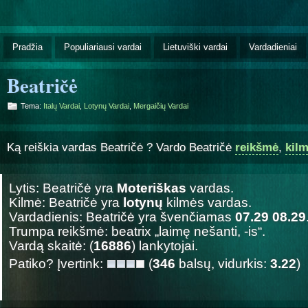
Pradžia
Populiariausi vardai
Lietuviški vardai
Vardadieniai
Beatričė
Tema:
Italų Vardai
,
Lotynų Vardai
,
Mergaičių Vardai
Ką reiškia vardas Beatričė ? Vardo Beatričė
reikšmė
,
kil
Lytis: Beatričė yra
Moteriškas
vardas.
Kilmė: Beatričė yra
lotynų
kilmės vardas.
Vardadienis: Beatričė yra švenčiamas
07.29 08.29
Trumpa reikšmė: beatrix „laimę nešanti, -is“.
Vardą skaitė: (
16886
) lankytojai.
Patiko? Įvertink:
(
346
balsų, vidurkis:
3.22
)