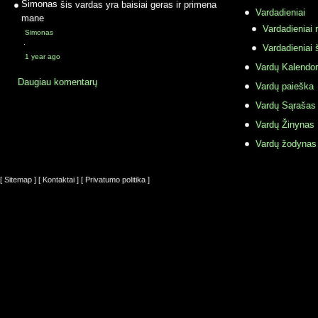
Simonas
šis vardas yra baisiai geras ir primena
Vardadieniai
mane
Vardadieniai r
Simonas
·
Vardadieniai 
1 year ago
Vardų Kalendor
Daugiau komentarų
Vardų paieška
Vardų Sąrašas
Vardų Žinynas
Vardų žodynas
[ Sitemap ]
[ Kontaktai ]
[ Privatumo politika ]