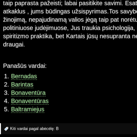
taip paprasta pažeisti; labai pasitikite savimi. Esa
atkaklus , jums būdingas užsispyrimas.Tos savybė
žinojimą, nepajudinamą valios jėgą taip pat norėt
politiniuose judėjimuose, Jus traukia psichologija, f
spiritizmo praktika, bet Kartais jūsų nesupranta n
draugai.
Panašūs vardai:
Bernadas
Barintas
Bonaventūra
Bonaventūras
Baltramiejus
Kiti vardai pagal abėcėlę:
B