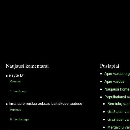
Naujausi komentarai
Puslapiai
Apie vardai.org
elzyte
Dr.
Apie vardus
Orestas
·
Naujausi komen
1 month ago
Populiariausi v
Irma
aurė reiškia auksas baltiškose tautose
Berniukų vard
Aurimas
Gražiausi va
·
Gražiausi va
8 months ago
Mergaičių var