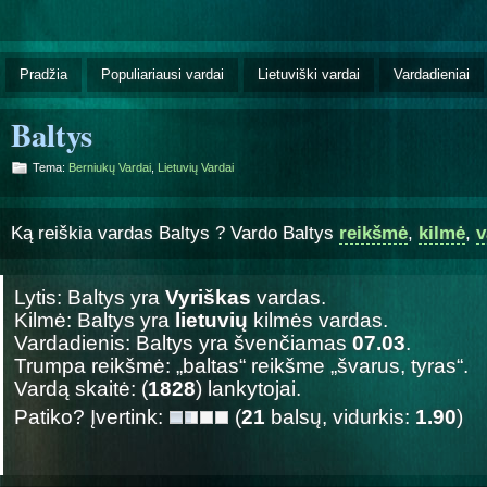
Pradžia
Populiariausi vardai
Lietuviški vardai
Vardadieniai
Baltys
Tema:
Berniukų Vardai
,
Lietuvių Vardai
Ką reiškia vardas Baltys ? Vardo Baltys
reikšmė
,
kilmė
,
v
Lytis: Baltys yra
Vyriškas
vardas.
Kilmė: Baltys yra
lietuvių
kilmės vardas.
Vardadienis: Baltys yra švenčiamas
07.03
.
Trumpa reikšmė: „baltas“ reikšme „švarus, tyras“.
Vardą skaitė: (
1828
) lankytojai.
Patiko? Įvertink:
(
21
balsų, vidurkis:
1.90
)