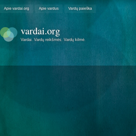
Apie vardai.org
Apie vardus
Vardų paieška
vardai.org
Vardai. Vardų reikšmės. Vardų kilmė.