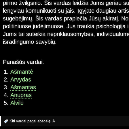
pirmo žvilgsnio. Šis vardas leidžia Jums geriau s
lengviau komunikuoti su jais. Įgyjate daugiau artis
sugebėjimų. Šis vardas praplečia Jūsų akiratį. N
politiniuose judėjimuose, Jus traukia psichologija i
Jums tai suteikia nepriklausomybės, individualumo
išradingumo savybių.
Panašūs vardai:
Ašmantė
Arvydas
Ašmantas
Anupras
Alvilė
Kiti vardai pagal abėcėlę:
A