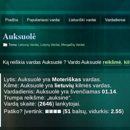
Pradžia
Populiariausi vardai
Lietuviški vardai
Vardadieniai
Auksuolė
Tema:
Lietuvių Vardai
,
Lotynų Vardai
,
Mergaičių Vardai
Ką reiškia vardas Auksuolė ? Vardo Auksuolė
reikšmė
,
ki
Lytis: Auksuolė yra
Moteriškas
vardas.
Kilmė: Auksuolė yra
lietuvių
kilmės vardas.
Vardadienis: Auksuolė yra švenčiamas
01.14
.
Trumpa reikšmė: „auksinė“.
Vardą skaitė: (
2646
) lankytojai.
Patiko? Įvertink:
(
51
balsų, vidurkis:
2.55
)