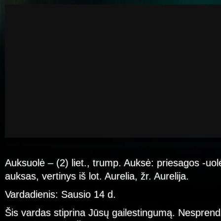
Auksuolė – (2) liet., trump. Auksė: priesagos -uolė
auksas, vertinys iš lot. Aurelia, žr. Aurelija.
Vardadienis: Sausio 14 d.
Šis vardas stiprina Jūsų gailestingumą. Nesprend