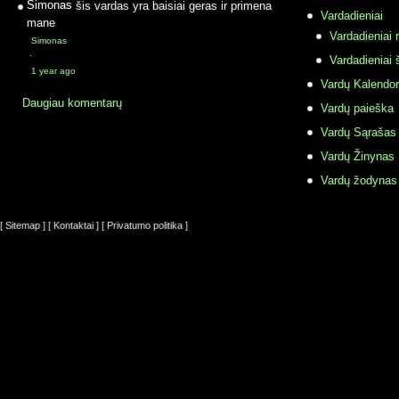
Simonas
šis vardas yra baisiai geras ir primena
Vardadieniai
mane
Vardadieniai r
Simonas
·
Vardadieniai 
1 year ago
Vardų Kalendor
Daugiau komentarų
Vardų paieška
Vardų Sąrašas
Vardų Žinynas
Vardų žodynas
[ Sitemap ]
[ Kontaktai ]
[ Privatumo politika ]