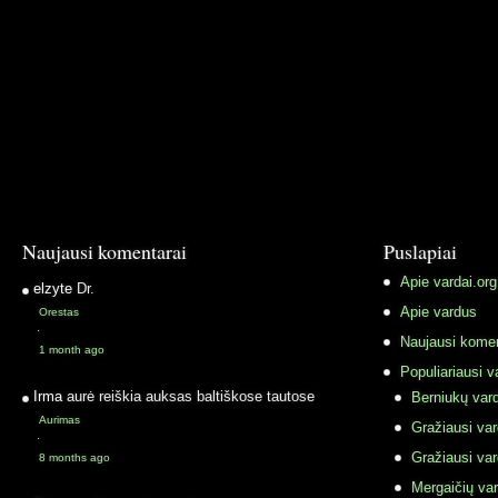
Naujausi komentarai
Puslapiai
Apie vardai.org
elzyte
Dr.
Apie vardus
Orestas
·
Naujausi komen
1 month ago
Populiariausi v
Irma
aurė reiškia auksas baltiškose tautose
Berniukų vard
Aurimas
Gražiausi va
·
Gražiausi va
8 months ago
Mergaičių var