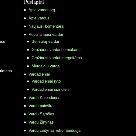
Puslapiai
Apie vardai.org
Apie vardus
Naujausi komentarai
Populiariausi vardai
ose
Berniukų vardai
Gražiausi vardai berniukams
Gražiausi vardai mergaitėms
Mergaičių vardai
primena
Vardadieniai
Vardadieniai rytoj
Vardadieniai šiandien
Vardų Kalendorius
Vardų paieška
Vardų Sąrašas
Vardų Žinynas
Vardų žodynas rekomenduoja