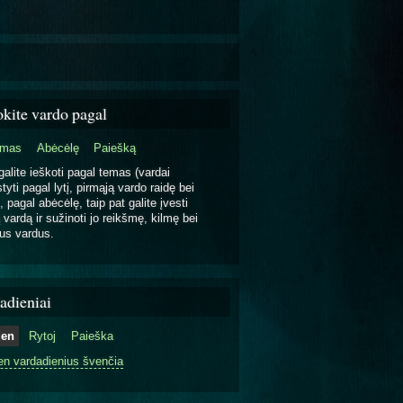
okite vardo pagal
emas
Abėcėlę
Paiešką
galite ieškoti pagal temas (vardai
tyti pagal lytį, pirmąją vardo raidę bei
, pagal abėcėlę, taip pat galite įvesti
 vardą ir sužinoti jo reikšmę, kilmę bei
us vardus.
adieniai
ien
Rytoj
Paieška
en vardadienius švenčia