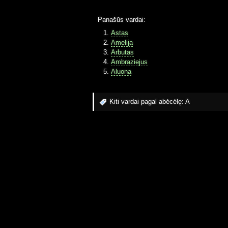
Panašūs vardai:
Astas
Amelija
Arbutas
Ambraziejus
Aluona
Kiti vardai pagal abėcėlę:
A