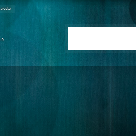
paieška
mė.