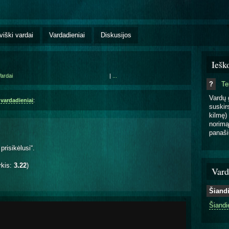
viški vardai
Vardadieniai
Diskusijos
Iešk
ardai
|
...
?
T
Vardų 
,
vardadieniai
:
suskirs
kilmę) 
norimą
panaši
prisikėlusi“.
rkis:
3.22
)
Vard
Šiand
Šiandi