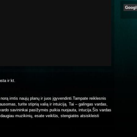
Googl
sta ir kt.
 norą imtis naujų planų ir juos įgyvendinti.Tampate reiklesnis
usomas, turite stiprią valią ir intuiciją. Tai – galingas vardas,
vardo savininkai pasižymės puikia nuojauta, intucija.Šis vardas
 daugiau muzikinių, esate veiklūs, stengiatės atsiskleisti