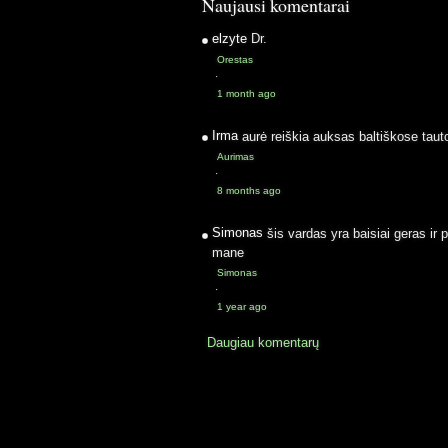
Naujausi komentarai
elzyte
Dr.
Orestas
·
1 month ago
Irma
aurė reiškia auksas baltiškose taut
Aurimas
·
8 months ago
Simonas
šis vardas yra baisiai geras ir 
mane
Simonas
·
1 year ago
Daugiau komentarų