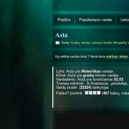
Pradžia
Populiariausi vardai
Lietu
Asta
Tema:
Graikų Vardai
,
Lietuvių Vardai
,
Mergaičių V
Ką reiškia vardas Asta ? Vardo Asta
reikšmė
,
kilmė
Lytis: Asta yra
Moteriškas
vardas.
Kilmė: Asta yra
graikų
kilmės vardas.
Vardadienis: Asta yra švenčiamas
02.03
.
Trumpa reikšmė: iš Anastazija: „prisikėlęs, 
Vardą skaitė: (
22224
) lankytojai.
Patiko? Įvertink:
(
467
balsų, vidu