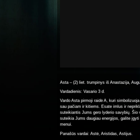
Asta – (2) liet. trumpinys iš Anastazija, Augu
Vardadienis: Vasario 3 d.
Vardo Asta pirmoji raidė A, kuri simbolizuoja
sau pačiam ir kitiems. Esate imlus ir neprikla
suteikiantis Jums gero lyderio savybių. Šio 
suteikia Jums daugiau energijos, galite įgyti
menui.
Panašūs vardai: Astė, Aristidas, Astijus.