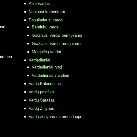
Apie vardus
Naujausi komentarai
Populiariausi vardai
ose
Berniukų vardai
Gražiausi vardai berniukams
Gražiausi vardai mergaitėms
Mergaičių vardai
primena
Vardadieniai
Vardadieniai rytoj
Vardadieniai šiandien
Vardų Kalendorius
Vardų paieška
Vardų Sąrašas
Vardų Žinynas
Vardų žodynas rekomenduoja