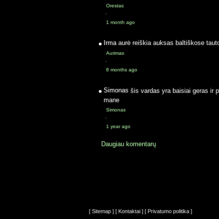
Orestas
·
1 month ago
Irma
aurė reiškia auksas baltiškose taut
Aurimas
·
8 months ago
Simonas
šis vardas yra baisiai geras ir 
mane
Simonas
·
1 year ago
Daugiau komentarų
[ Sitemap ]
[ Kontaktai ]
[ Privatumo politika ]