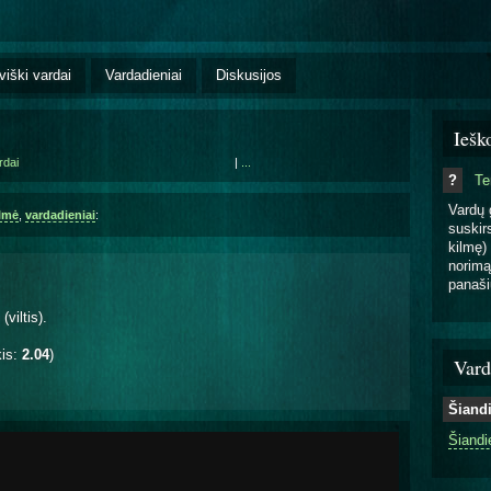
viški vardai
Vardadieniai
Diskusijos
Iešk
rdai
|
...
?
T
Vardų 
ilmė
,
vardadieniai
:
suskirs
kilmę) 
norimą
panaši
(viltis).
kis:
2.04
)
Vard
Šiand
Šiandi