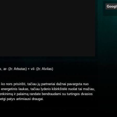
Googl
 ar- (žr. Arbutas) + vil- (žr. Alvilas)
ko nors prisirišti, tačiau jų partneriai dažnai pavargsta nuo
nergetinis laukas, tačiau lyderio kibirkštėlė nuolat tai mažiau,
sitenkinimą ir palaimą randate bendraudami su turtingos dvasios
tgi patys artimiausi draugai.