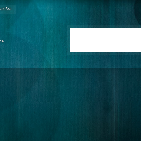
paieška
mė.