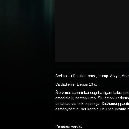
Arvilas – (1) suliet. prūs., trump. Arvys, Arvis,
Vardadienis: Liepos 13 d.
Šio vardo savininkai sugeba ilgam laikui prie 
emocinio jų nestabilumo. Šių žmonių stiprus e
tai labiau vis tiek liepsnoja. Didžiausią pa
asmenybėmis, bet kartais jūsų nesupranta ne
Panašūs vardai: