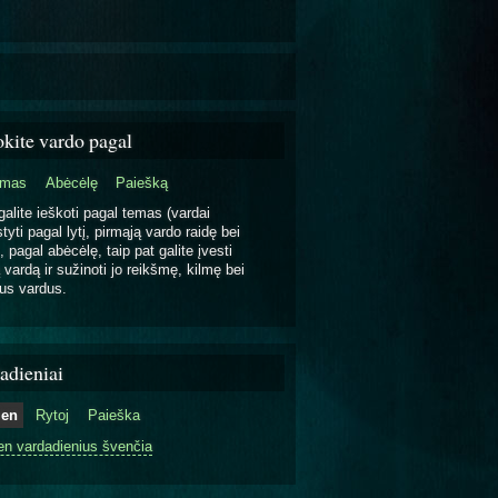
okite vardo pagal
emas
Abėcėlę
Paiešką
galite ieškoti pagal temas (vardai
tyti pagal lytį, pirmąją vardo raidę bei
, pagal abėcėlę, taip pat galite įvesti
 vardą ir sužinoti jo reikšmę, kilmę bei
us vardus.
adieniai
ien
Rytoj
Paieška
en vardadienius švenčia