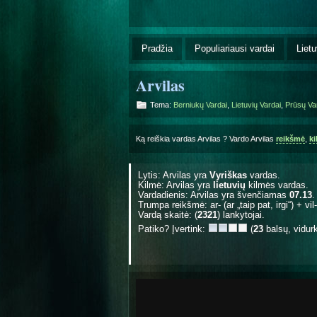
Pradžia
Populiariausi vardai
Lietu
Arvilas
Tema:
Berniukų Vardai
,
Lietuvių Vardai
,
Prūsų Va
Ką reiškia vardas Arvilas ? Vardo Arvilas
reikšmė
,
k
Lytis: Arvilas yra
Vyriškas
vardas.
Kilmė: Arvilas yra
lietuvių
kilmės vardas.
Vardadienis: Arvilas yra švenčiamas
07.13
.
Trumpa reikšmė: ar- (ar „taip pat, irgi“) + vil- 
Vardą skaitė: (
2321
) lankytojai.
Patiko? Įvertink:
(
23
balsų, vidur