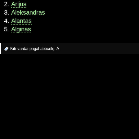
Arijus
Aleksandras
Alantas
Alginas
Kiti vardai pagal abėcėlę:
A