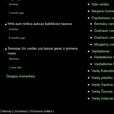
Apie vardus
Orestas
·
Naujausi komen
1 month ago
Populiariausi v
Irma
aurė reiškia auksas baltiškose tautose
Berniukų vard
Aurimas
Gražiausi va
·
Gražiausi va
8 months ago
Mergaičių var
Simonas
šis vardas yra baisiai geras ir primena
Vardadieniai
mane
Vardadieniai r
Simonas
·
Vardadieniai 
1 year ago
Vardų Kalendor
Daugiau komentarų
Vardų paieška
Vardų Sąrašas
Vardų Žinynas
Vardų žodynas
[ Sitemap ]
[ Kontaktai ]
[ Privatumo politika ]