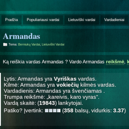
Pradžia
Populiariausi vardai
Lietuviški vardai
Vardadieniai
Armandas
Tema:
Berniukų Vardai
,
Lietuviški Vardai
Ką reiškia vardas Armandas ? Vardo Armandas
reikšmė
,
Lytis: Armandas yra
Vyriškas
vardas.
Kilmė: Armandas yra
vokiečių
kilmės vardas.
Vardadienis: Armandas yra švenčiamas
.
Trumpa reikšmė: „kareivis, karo vyras“.
Vardą skaitė: (
19843
) lankytojai.
Patiko? Įvertink:
(
358
balsų, vidurkis:
3.37
)