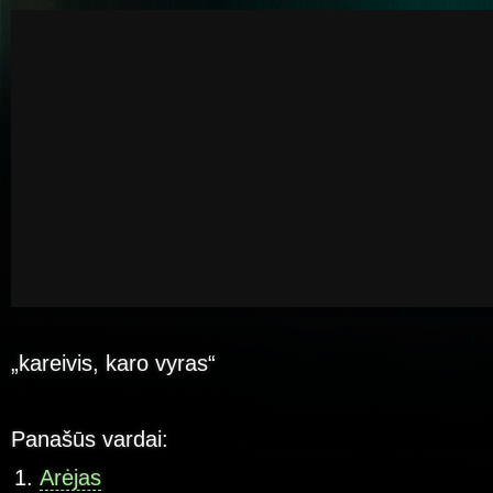
„kareivis, karo vyras“
Panašūs vardai:
Arėjas