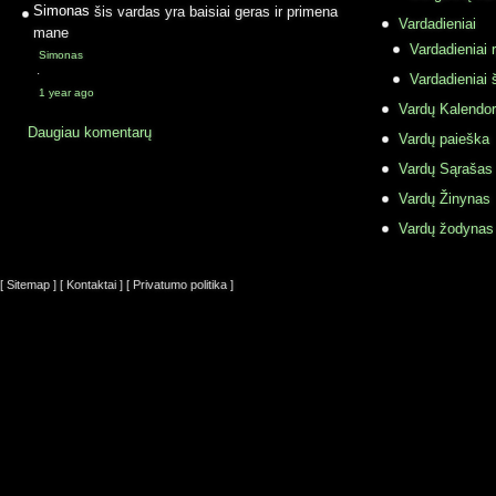
Simonas
šis vardas yra baisiai geras ir primena
Vardadieniai
mane
Vardadieniai r
Simonas
·
Vardadieniai 
1 year ago
Vardų Kalendor
Daugiau komentarų
Vardų paieška
Vardų Sąrašas
Vardų Žinynas
Vardų žodynas
[ Sitemap ]
[ Kontaktai ]
[ Privatumo politika ]