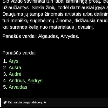
Šio vardo savininkai turi labai išmintingą protą, ide
užjaučiantys. Siekia žinių, todėl dažniausiai įgyja a
Dauguma jų tampa žinomais artistais arba dailinink
turi meniškų sugebėjimų.Žinoma, didžiausią naudą 
kai suranda kelią nuo materialaus į dvasinį.
Panašūs vardai: Algaudas, Arvydas.
Panašūs vardai:
Arys
Aušra
Audrė
Andrius, Andrys
Arvaidas
Kiti vardai pagal abėcėlę:
A