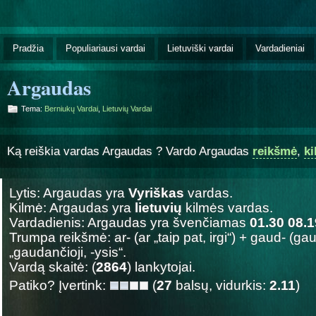
Pradžia
Populiariausi vardai
Lietuviški vardai
Vardadieniai
Argaudas
Tema:
Berniukų Vardai
,
Lietuvių Vardai
Ką reiškia vardas Argaudas ? Vardo Argaudas
reikšmė
,
k
Lytis: Argaudas yra
Vyriškas
vardas.
Kilmė: Argaudas yra
lietuvių
kilmės vardas.
Vardadienis: Argaudas yra švenčiamas
01.30 08.1
Trumpa reikšmė: ar- (ar „taip pat, irgi“) + gaud- (gau
„gaudančioji, -ysis“.
Vardą skaitė: (
2864
) lankytojai.
Patiko? Įvertink:
(
27
balsų, vidurkis:
2.11
)