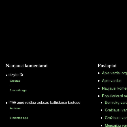
Naujausi komentarai
Puslapiai
Apie vardai.org
elzyte
Dr.
Apie vardus
Orestas
·
Naujausi komen
1 month ago
Populiariausi v
Irma
aurė reiškia auksas baltiškose tautose
Berniukų vard
Aurimas
Gražiausi va
·
Gražiausi va
8 months ago
Mergaičių var