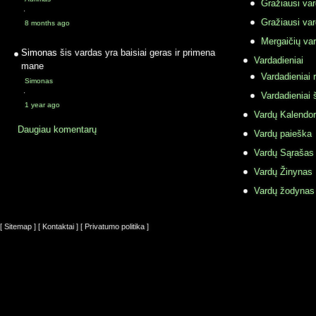
Gražiausi va
·
Gražiausi va
8 months ago
Mergaičių var
Simonas
šis vardas yra baisiai geras ir primena
Vardadieniai
mane
Vardadieniai r
Simonas
·
Vardadieniai 
1 year ago
Vardų Kalendor
Daugiau komentarų
Vardų paieška
Vardų Sąrašas
Vardų Žinynas
Vardų žodynas
[ Sitemap ]
[ Kontaktai ]
[ Privatumo politika ]