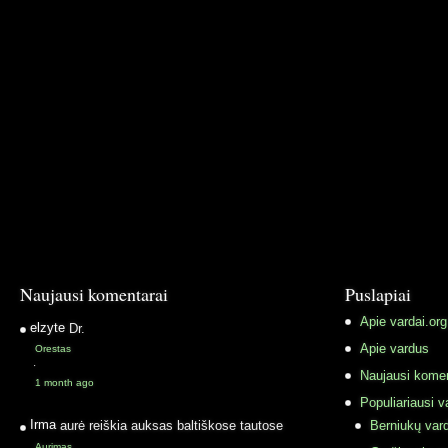
Naujausi komentarai
Puslapiai
Apie vardai.org
elzyte
Dr.
Apie vardus
Orestas
·
Naujausi komen
1 month ago
Populiariausi v
Irma
aurė reiškia auksas baltiškose tautose
Berniukų vard
Aurimas