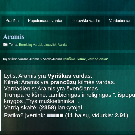
Pradžia
Populiariausi vardai
Lietuviški vardai
Vardadieniai
Aramis
Tema:
Berniukų Vardai
,
Lietuviški Vardai
Ką reiškia vardas Aramis ? Vardo Aramis
reikšmė
,
kilmė
,
vardadieniai
:
Lytis: Aramis yra
Vyriškas
vardas.
Kilmė: Aramis yra
prancūzų
kilmės vardas.
Vardadienis: Aramis yra švenčiamas
.
Trumpa reikšmė: „ambicingas ir religingas “, išpopu
knygos „Trys muškietininkai“.
Vardą skaitė: (
2358
) lankytojai.
Patiko? Įvertink:
(
11
balsų, vidurkis:
2.91
)