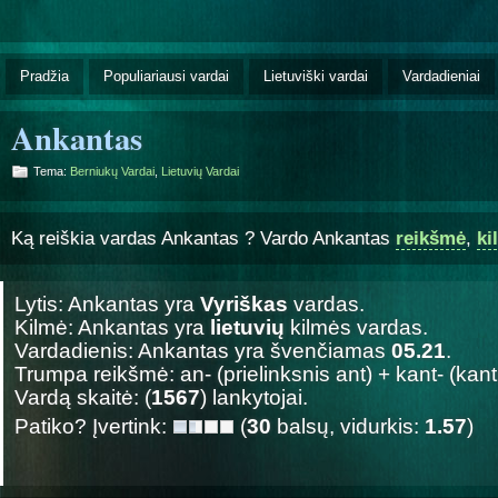
Pradžia
Populiariausi vardai
Lietuviški vardai
Vardadieniai
Ankantas
Tema:
Berniukų Vardai
,
Lietuvių Vardai
Ką reiškia vardas Ankantas ? Vardo Ankantas
reikšmė
,
ki
Lytis: Ankantas yra
Vyriškas
vardas.
Kilmė: Ankantas yra
lietuvių
kilmės vardas.
Vardadienis: Ankantas yra švenčiamas
05.21
.
Trumpa reikšmė: an- (prielinksnis ant) + kant- (kant
Vardą skaitė: (
1567
) lankytojai.
Patiko? Įvertink:
(
30
balsų, vidurkis:
1.57
)