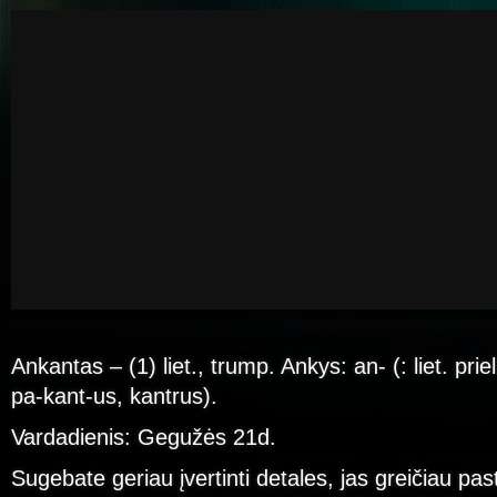
Ankantas – (1) liet., trump. Ankys: an- (: liet. priel.
pa-kant-us, kantrus).
Vardadienis: Gegužės 21d.
Sugebate geriau įvertinti detales, jas greičiau pas