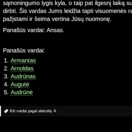
sąmoningumo lygis kyla, o taip pat ilgesnį laiką s
dirbti. Šis vardas Jums leidžia tapti visuomenės 
pažįstami ir šeima vertina Jūsų nuomonę.
Panašūs vardai: Ansas.
Panašūs vardai:
Armantas
Arnoldas
Audrūnas
Augutė
Audrūnė
Kiti vardai pagal abėcėlę:
A