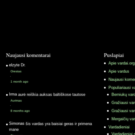
Naujausi komentarai
Puslapiai
Apie vardai.org
elzyte
Dr.
Apie vardus
Orestas
·
Naujausi komen
1 month ago
Populiariausi v
Irma
aurė reiškia auksas baltiškose tautose
Berniukų vard
Aurimas
Gražiausi va
·
Gražiausi va
8 months ago
Mergaičių var
Simonas
šis vardas yra baisiai geras ir primena
Vardadieniai
mane
Vardadieniai r