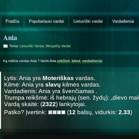
Pradžia
Populiariausi vardai
Lietuviški vardai
Vardadieniai
Ania
Tema:
Lietuviški Vardai
,
Mergaičių Vardai
Ką reiškia vardas Ania ? Vardo Ania
reikšmė
,
kilmė
,
vardadieniai
:
Lytis: Ania yra
Moteriškas
vardas.
Kilmė: Ania yra
slavų
kilmės vardas.
Vardadienis: Ania yra švenčiamas
.
Trumpa reikšmė: iš hebrajų (sen. žydų): „dievo mal
Vardą skaitė: (
2322
) lankytojai.
Patiko? Įvertink:
(
12
balsų, vidurkis:
2.33
)