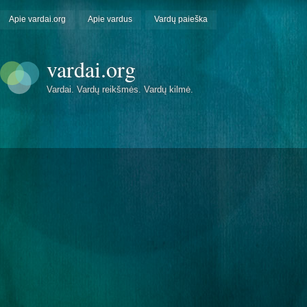
Apie vardai.org
Apie vardus
Vardų paieška
vardai.org
Vardai. Vardų reikšmės. Vardų kilmė.