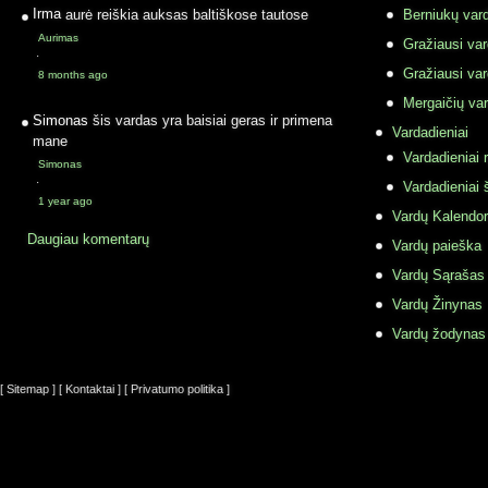
Irma
aurė reiškia auksas baltiškose tautose
Berniukų vard
Aurimas
Gražiausi va
·
Gražiausi va
8 months ago
Mergaičių var
Simonas
šis vardas yra baisiai geras ir primena
Vardadieniai
mane
Vardadieniai r
Simonas
·
Vardadieniai 
1 year ago
Vardų Kalendor
Daugiau komentarų
Vardų paieška
Vardų Sąrašas
Vardų Žinynas
Vardų žodynas
[ Sitemap ]
[ Kontaktai ]
[ Privatumo politika ]