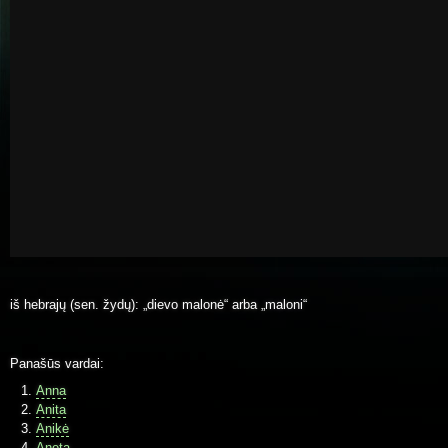
iš hebrajų (sen. žydų): „dievo malonė“ arba „maloni“
Panašūs vardai:
Anna
Anita
Anikė
Aneta