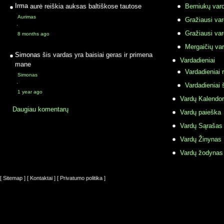
Irma
aurė reiškia auksas baltiškose tautose
Berniukų vard
Aurimas
Gražiausi va
·
Gražiausi va
8 months ago
Mergaičių var
Simonas
šis vardas yra baisiai geras ir primena
Vardadieniai
mane
Vardadieniai r
Simonas
·
Vardadieniai 
1 year ago
Vardų Kalendor
Daugiau komentarų
Vardų paieška
Vardų Sąrašas
Vardų Žinynas
Vardų žodynas
[ Sitemap ]
[ Kontaktai ]
[ Privatumo politika ]