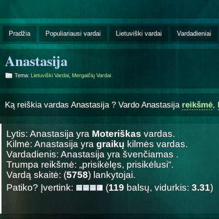
Pradžia
Populiariausi vardai
Lietuviški vardai
Vardadieniai
Anastasija
Tema:
Lietuviški Vardai
,
Mergaičių Vardai
Ką reiškia vardas Anastasija ? Vardo Anastasija
reikšmė
,
Lytis: Anastasija yra
Moteriškas
vardas.
Kilmė: Anastasija yra
graikų
kilmės vardas.
Vardadienis: Anastasija yra švenčiamas
.
Trumpa reikšmė: „prisikėlęs, prisikėlusi“.
Vardą skaitė: (
5758
) lankytojai.
Patiko? Įvertink:
(
119
balsų, vidurkis:
3.31
)