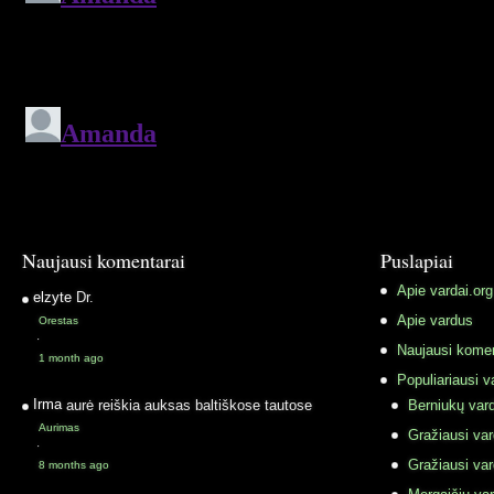
Naujausi komentarai
Puslapiai
Apie vardai.org
elzyte
Dr.
Apie vardus
Orestas
·
Naujausi komen
1 month ago
Populiariausi v
Irma
aurė reiškia auksas baltiškose tautose
Berniukų vard
Aurimas
Gražiausi va
·
Gražiausi va
8 months ago