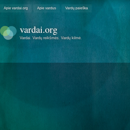
Apie vardai.org
Apie vardus
Vardų paieška
vardai.org
Vardai. Vardų reikšmės. Vardų kilmė.