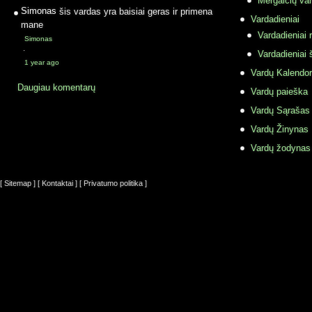
Mergaičių var
Simonas
šis vardas yra baisiai geras ir primena
Vardadieniai
mane
Vardadieniai r
Simonas
·
Vardadieniai 
1 year ago
Vardų Kalendor
Daugiau komentarų
Vardų paieška
Vardų Sąrašas
Vardų Žinynas
Vardų žodynas
[ Sitemap ]
[ Kontaktai ]
[ Privatumo politika ]