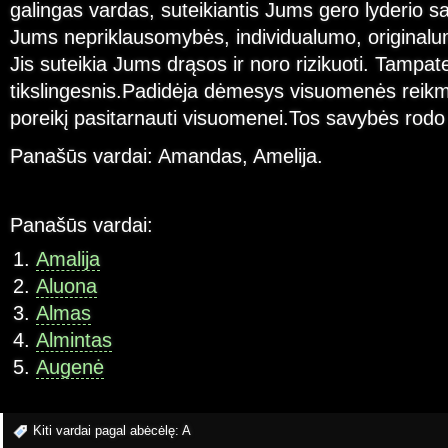
galingas vardas, suteikiantis Jums gero lyderio sav
Jums nepriklausomybės, individualumo, originalu
Jis suteikia Jums drąsos ir noro rizikuoti. Tampate
tikslingesnis.Padidėja dėmesys visuomenės reikm
poreikį pasitarnauti visuomenei.Tos savybės rodo 
Panašūs vardai: Amandas, Amelija.
Panašūs vardai:
Amalija
Aluona
Almas
Almintas
Augenė
Kiti vardai pagal abėcėlę:
A