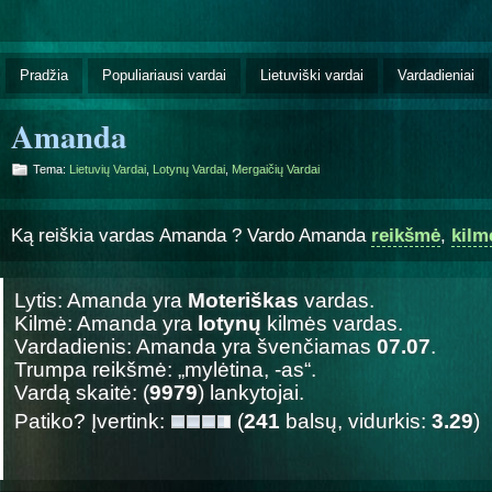
Pradžia
Populiariausi vardai
Lietuviški vardai
Vardadieniai
Amanda
Tema:
Lietuvių Vardai
,
Lotynų Vardai
,
Mergaičių Vardai
Ką reiškia vardas Amanda ? Vardo Amanda
reikšmė
,
kilm
Lytis: Amanda yra
Moteriškas
vardas.
Kilmė: Amanda yra
lotynų
kilmės vardas.
Vardadienis: Amanda yra švenčiamas
07.07
.
Trumpa reikšmė: „mylėtina, -as“.
Vardą skaitė: (
9979
) lankytojai.
Patiko? Įvertink:
(
241
balsų, vidurkis:
3.29
)