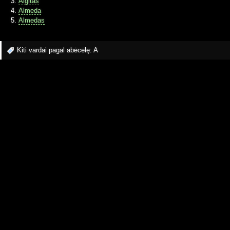
Algitas
Almeda
Almedas
Kiti vardai pagal abėcėlę:
A