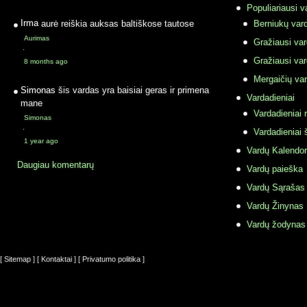
Populiariausi v
Irma
aurė reiškia auksas baltiškose tautose
Berniukų vard
Aurimas
Gražiausi va
·
Gražiausi va
8 months ago
Mergaičių var
Simonas
šis vardas yra baisiai geras ir primena
Vardadieniai
mane
Vardadieniai r
Simonas
·
Vardadieniai 
1 year ago
Vardų Kalendor
Daugiau komentarų
Vardų paieška
Vardų Sąrašas
Vardų Žinynas
Vardų žodynas
[ Sitemap ]
[ Kontaktai ]
[ Privatumo politika ]