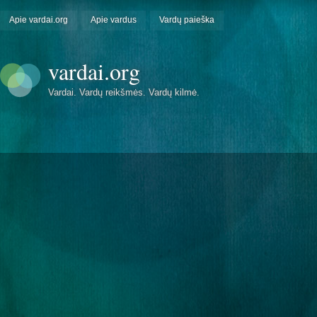
Apie vardai.org
Apie vardus
Vardų paieška
vardai.org
Vardai. Vardų reikšmės. Vardų kilmė.