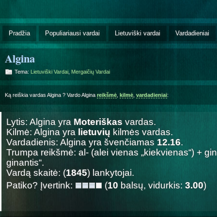
Pradžia
Populiariausi vardai
Lietuviški vardai
Vardadieniai
Algina
Tema:
Lietuviški Vardai
,
Mergaičių Vardai
Ką reiškia vardas Algina ? Vardo Algina
reikšmė
,
kilmė
,
vardadieniai
:
Lytis: Algina yra
Moteriškas
vardas.
Kilmė: Algina yra
lietuvių
kilmės vardas.
Vardadienis: Algina yra švenčiamas
12.16
.
Trumpa reikšmė: al- (alei vienas „kiekvienas“) + gin-
ginantis“.
Vardą skaitė: (
1845
) lankytojai.
Patiko? Įvertink:
(
10
balsų, vidurkis:
3.00
)