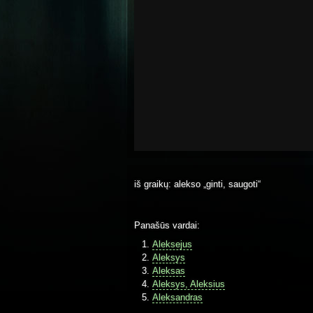
iš graikų: alekso „ginti, saugoti“
Panašūs vardai:
Aleksejus
Aleksys
Aleksas
Aleksys, Aleksius
Aleksandras