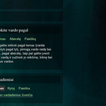
okite vardo pagal
emas
Abėcėlę
Paiešką
galite ieškoti pagal temas (vardai
tyti pagal lytį, pirmąją vardo raidę bei
, pagal abėcėlę, taip pat galite įvesti
 vardą ir sužinoti jo reikšmę, kilmę bei
us vardus.
adieniai
ien
Rytoj
Paieška
en vardadienius švenčia