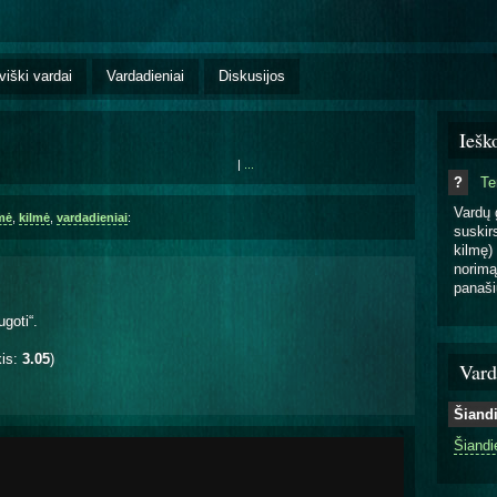
viški vardai
Vardadieniai
Diskusijos
Iešk
|
...
?
T
Vardų 
mė
,
kilmė
,
vardadieniai
:
suskirs
kilmę) 
norimą
panaši
ugoti“.
kis:
3.05
)
Vard
Šiand
Šiandi