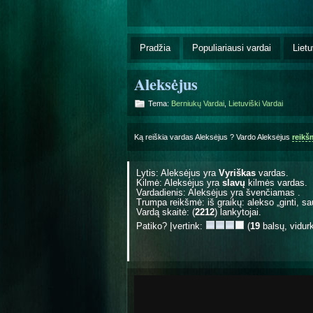
Pradžia
Populiariausi vardai
Lietu
Aleksėjus
Tema:
Berniukų Vardai
,
Lietuviški Vardai
Ką reiškia vardas Aleksėjus ? Vardo Aleksėjus
reikš
Lytis: Aleksėjus yra
Vyriškas
vardas.
Kilmė: Aleksėjus yra
slavų
kilmės vardas.
Vardadienis: Aleksėjus yra švenčiamas
.
Trumpa reikšmė: iš graikų: alekso „ginti, sa
Vardą skaitė: (
2212
) lankytojai.
Patiko? Įvertink:
(
19
balsų, vidur