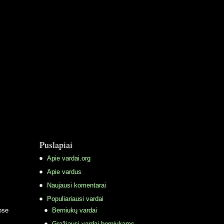
Puslapiai
Apie vardai.org
Apie vardus
Naujausi komentarai
Populiariausi vardai
ose
Berniukų vardai
Gražiausi vardai berniukams