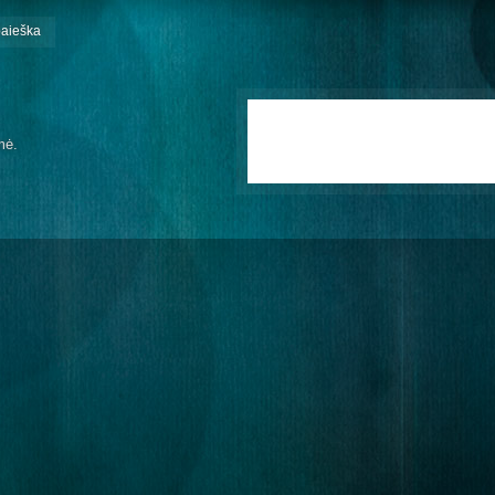
paieška
mė.