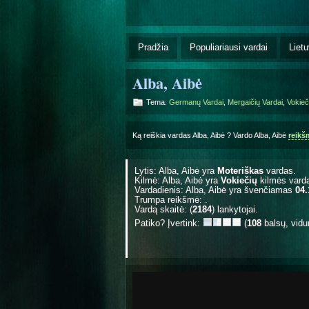
Pradžia
Populiariausi vardai
Lietu
Alba, Aibė
Tema:
Germanų Vardai
,
Mergaičių Vardai
,
Vokieč
Ką reiškia vardas Alba, Aibė ? Vardo Alba, Aibė
reikš
Lytis: Alba, Aibė yra
Moteriškas
vardas.
Kilmė: Alba, Aibė yra
Vokiečių
kilmės vard
Vardadienis: Alba, Aibė yra švenčiamas
04.
Trumpa reikšmė: .
Vardą skaitė: (
2184
) lankytojai.
Patiko? Įvertink:
(
108
balsų, vidu