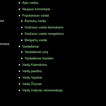
Apie vardus
Naujausi komentarai
Populiariausi vardai
ose
Berniukų vardai
Gražiausi vardai berniukams
Gražiausi vardai mergaitėms
Mergaičių vardai
primena
Vardadieniai
Vardadieniai rytoj
Vardadieniai šiandien
Vardų Kalendorius
Vardų paieška
Vardų Sąrašas
Vardų Žinynas
Vardų žodynas rekomenduoja