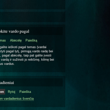
okite vardo pagal
emas
Abėcėlę
Paiešką
galite ieškoti pagal temas (vardai
tyti pagal lytį, pirmąją vardo raidę bei
, pagal abėcėlę, taip pat galite įvesti
 vardą ir sužinoti jo reikšmę, kilmę bei
us vardus.
adieniai
ien
Rytoj
Paieška
en vardadienius švenčia