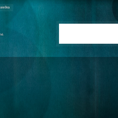
paieška
mė.