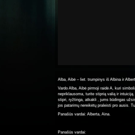
Alba, Aibė – liet. trumpinys iš Albina ir Alber
Vardo Alba, Aibė pirmoji raidė A, kuri simboli
nepriklausoma, turite stiprią valią ir intuicij
stipri, ryžtinga, atkakli , jums būdingas už
jos patarimų nereikėtų praleisti pro ausis. 
Panašūs vardai: Alberta, Aina.
Panašūs vardai: