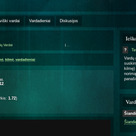
viški vardai
Vardadieniai
Diskusijos
Iešk
ių Vardai
|
...
?
T
Vardų 
mė
,
kilmė
,
vardadieniai
:
suskirs
kilmę) 
norimą
panaši
as.
12
.
rkis:
1.72
)
Vard
Šiand
Šiandi