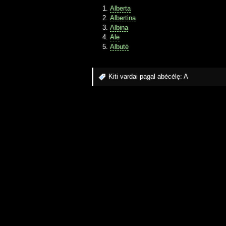
Alberta
Albertina
Albina
Alė
Albutė
Kiti vardai pagal abėcėlę:
A