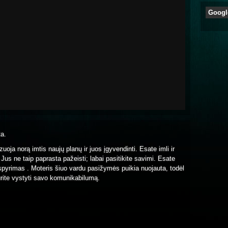
Googl
ta.
zuoja norą imtis naujų planų ir juos įgyvendinti. Esate imli ir
ą. Jus ne taip paprasta pažeisti; labai pasitikite savimi. Esate
sispyrimas . Moteris šiuo vardu pasižymės puikia nuojauta, todėl
Turite vystyti savo komunikabilumą.