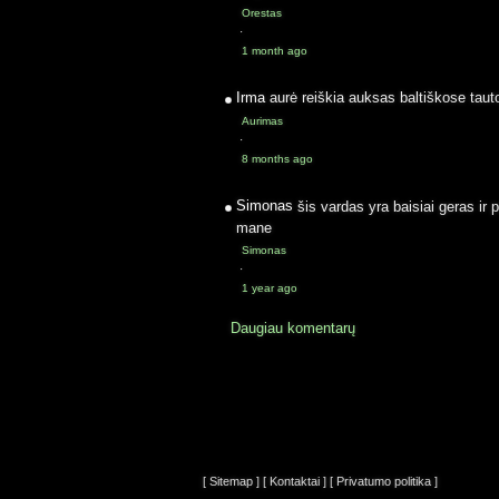
Orestas
·
1 month ago
Irma
aurė reiškia auksas baltiškose taut
Aurimas
·
8 months ago
Simonas
šis vardas yra baisiai geras ir 
mane
Simonas
·
1 year ago
Daugiau komentarų
[ Sitemap ]
[ Kontaktai ]
[ Privatumo politika ]