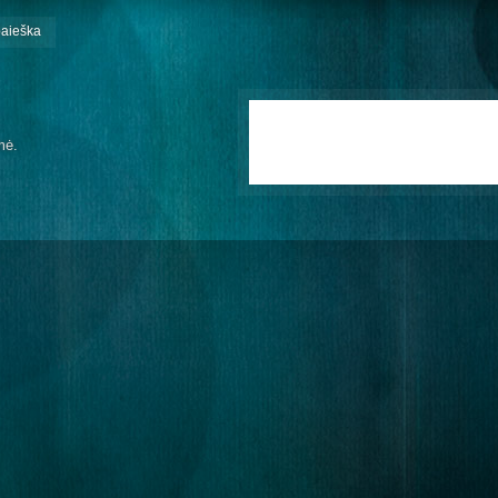
paieška
mė.