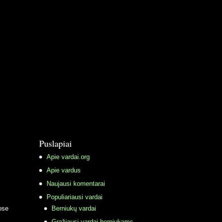
Puslapiai
Apie vardai.org
Apie vardus
Naujausi komentarai
Populiariausi vardai
ose
Berniukų vardai
Gražiausi vardai berniukams