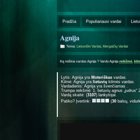
Pradžia
Populiariausi vardai
Lietu
Agnija
Tema:
Lietuviški Vardai
,
Mergaičių Vardai
Ką reiškia vardas Agnija ? Vardo Agnija
reikšmė
,
kil
Lytis: Agnija yra
Moteriškas
vardas.
Kilmė: Agnija yra
lietuvių
kilmės vardas.
Vardadienis: Agnija yra švenčiamas
.
Trumpa reikšmė: 1. lietuvių agnus „judrus“ 2
Vardą skaitė: (
3107
) lankytojai.
Patiko? Įvertink:
(
30
balsų, vidur