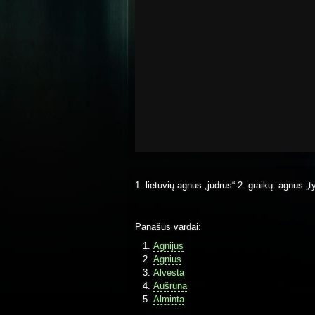
1. lietuvių agnus „judrus“ 2. graikų: agnus „t
Panašūs vardai:
Agnijus
Agnius
Alvesta
Aušrūna
Alminta