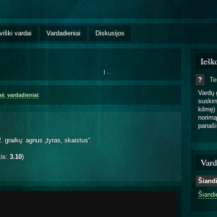
viški vardai
Vardadieniai
Diskusijos
Iešk
|
...
?
T
Vardų 
mė
,
vardadieniai
:
suskirs
kilmę) 
norimą
panaši
. graikų: agnus „tyras, skaistus“.
kis:
3.10
)
Vard
Šiand
Šiandi