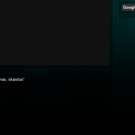
Googl
yras, skaistus“