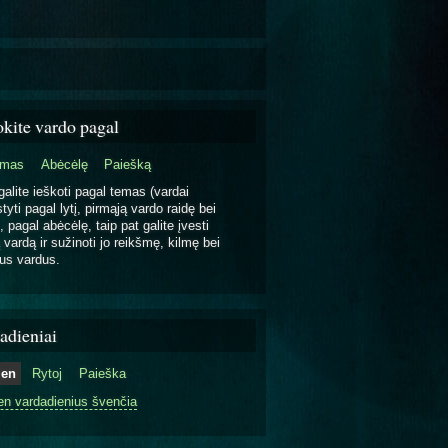
okite vardo pagal
emas
Abėcėlę
Paiešką
galite ieškoti pagal temas (vardai
tyti pagal lytį, pirmąją vardo raidę bei
, pagal abėcėlę, taip pat galite įvesti
 vardą ir sužinoti jo reikšmę, kilmę bei
us vardus.
adieniai
ien
Rytoj
Paieška
en vardadienius švenčia