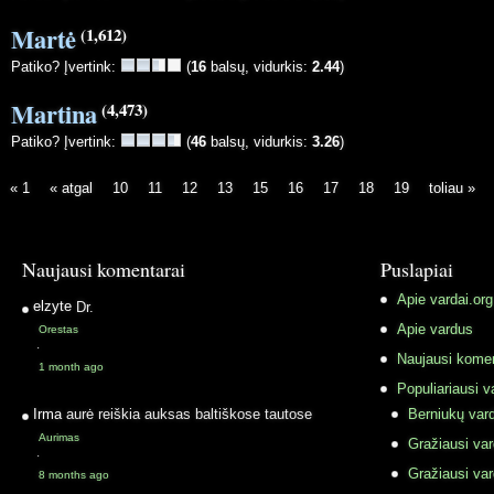
Martė
(1,612)
Patiko? Įvertink:
(
16
balsų, vidurkis:
2.44
)
Martina
(4,473)
Patiko? Įvertink:
(
46
balsų, vidurkis:
3.26
)
« 1
« atgal
10
11
12
13
15
16
17
18
19
toliau »
Naujausi komentarai
Puslapiai
Apie vardai.org
elzyte
Dr.
Apie vardus
Orestas
·
Naujausi komen
1 month ago
Populiariausi v
Irma
aurė reiškia auksas baltiškose tautose
Berniukų vard
Aurimas
Gražiausi va
·
Gražiausi va
8 months ago