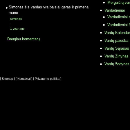
Mergaičių var
Simonas
šis vardas yra baisiai geras ir primena
Vardadieniai
mane
Vardadieniai r
Simonas
·
Vardadieniai 
1 year ago
Vardų Kalendor
Daugiau komentarų
Vardų paieška
Vardų Sąrašas
Vardų Žinynas
Vardų žodynas
[ Sitemap ]
[ Kontaktai ]
[ Privatumo politika ]