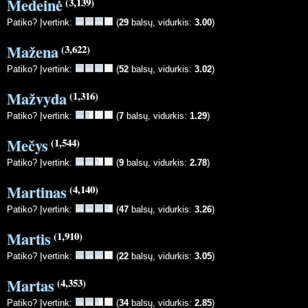
Medeinė
(3,139)
Patiko? Įvertink:
(
29
balsų, vidurkis:
3.00
)
Mažena
(3,622)
Patiko? Įvertink:
(
52
balsų, vidurkis:
3.02
)
Mažvyda
(1,316)
Patiko? Įvertink:
(
7
balsų, vidurkis:
1.29
)
Mečys
(1,544)
Patiko? Įvertink:
(
9
balsų, vidurkis:
2.78
)
Martinas
(4,140)
Patiko? Įvertink:
(
47
balsų, vidurkis:
3.26
)
Martis
(1,910)
Patiko? Įvertink:
(
22
balsų, vidurkis:
3.05
)
Martas
(4,353)
Patiko? Įvertink:
(
34
balsų, vidurkis:
2.85
)