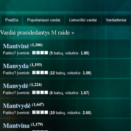
Pradžia
Populiariausi vardai
Lietuviški vardai
Vardadieniai
Vardai prasidedantys
M
raide »
Mantvinė
(1,106)
Patiko? Įvertink:
(
5
balsų, vidurkis:
1.80
)
Manvyda
(1,193)
Patiko? Įvertink:
(
12
balsų, vidurkis:
1.08
)
Manvydė
(1,224)
Patiko? Įvertink:
(
6
balsų, vidurkis:
1.67
)
Mantvydė
(1,647)
Patiko? Įvertink:
(
10
balsų, vidurkis:
2.60
)
Mantvina
(1,179)